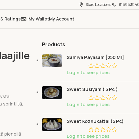
Store Locations
81898384
 & Ratings
My Wallet
My Account
Products
aajille
Samiya Payasam [250 Ml]
Login to see prices
Sweet Susiyam ( 5 Pc )
tystä.
 sprintiltä.
Login to see prices
Sweet Kozhukattai (5 Pc)
ä pienellä
Login to see prices