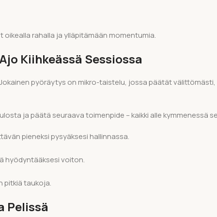
oikealla rahalla ja ylläpitämään momentumia.
Ajo Kiihkeässä Sessiossa
Jokainen pyöräytys on mikro-taistelu, jossa päätät välittömästi,
 tulosta ja päätä seuraava toimenpide – kaikki alle kymmenessä s
ttävän pieneksi pysyäksesi hallinnassa.
tä hyödyntääksesi voiton.
 pitkiä taukoja.
 Pelissä