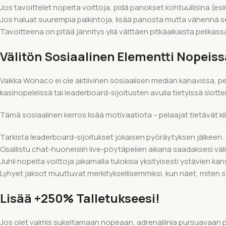
Jos tavoittelet nopeita voittoja, pidä panokset kohtuullisina (esi
Jos haluat suurempia palkintoja, lisää panosta mutta vähennä 
Tavoitteena on pitää jännitys yllä välttäen pitkäaikaista pelikas
Välitön Sosiaalinen Elementti Nopeiss
Vaikka Wonaco ei ole aktiivinen sosiaalisen median kanavissa, p
kasinopeleissä tai leaderboard-sijoitusten avulla tietyissä slotte
Tämä sosiaalinen kerros lisää motivaatiota – pelaajat tietävät k
Tarkista leaderboard-sijoitukset jokaisen pyöräytyksen jälkeen.
Osallistu chat-huoneisiin live-pöytäpelien aikana saadaksesi väl
Juhli nopeita voittoja jakamalla tuloksia yksityisesti ystävien kan
Lyhyet jaksot muuttuvat merkityksellisemmiksi, kun näet, miten s
Lisää +250% Talletukseesi!
Jos olet valmis sukeltamaan nopeaan, adrenaliinia pursuavaan pe