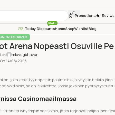
Promotions
Reviws
DIWALI
Today Discounts
Home
Shop
Wishlist
Blog
UNCATEGORIZED
 Arena Nopeasti Osuville Pel
d by
miavegbhavan
On 14/06/2026
ion, joka keskittyy nopeisiin palkintoihin ja lyhyisiin hetkiin jänni
pot-voittoihin, se on leikkikenttä, jossa jokainen pyöräytys tuntuu
dernissa Casinomaailmassa
iirtyneet lyhyempiin sessioihin, jotka tarjoavat paljon jännityst