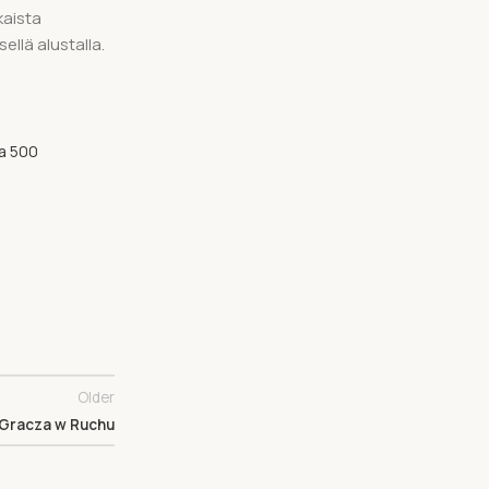
kaista
ellä alustalla.
sa 500
Older
a Gracza w Ruchu