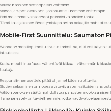
Valitse klassinen slot nopeisiin voittoihin.
Vaihda jackpot-otsikkoon, jos haluat suuremman voittorajan.
Pidä molemmat vaihtoehdot pelissäsi vaihdellen tahtia.
Tämä kaksijakoinen lähestymistapa antaa pelaajille mahdollisuud
Mobile‑First Suunnittelu: Saumaton Pi
Wonacon mobiilioptimoitu sivusto tarkoittaa, että voit käynnist
latauksissa.
Koska mobiili-interfaces vähentävät kitkaa – vähemmän klikkauks
taukoja.
Responsiivinen asettelu pitää ohjaimet käden ulottuvilla.
Slotien selaaminen on nopeaa virtaviivaisten valikoiden ansiosta
Välitön panoksen säätö mahdollistaa panosten muokkaamisen 
Tämä järjestely on täydellinen niille, jotka nauttivat pelaamisesta
Riskienhallinta Liikkeellä: Kuinka Sä