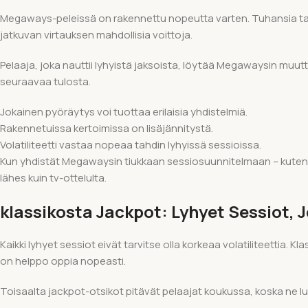
Megaways-peleissä on rakennettu nopeutta varten. Tuhansia tapoj
jatkuvan virtauksen mahdollisia voittoja.
Pelaaja, joka nauttii lyhyistä jaksoista, löytää Megawaysin muut
seuraavaa tulosta.
Jokainen pyöräytys voi tuottaa erilaisia yhdistelmiä.
Rakennetuissa kertoimissa on lisäjännitystä.
Volatiliteetti vastaa nopeaa tahdin lyhyissä sessioissa.
Kun yhdistät Megawaysin tiukkaan sessiosuunnitelmaan – kuten “p
lähes kuin tv-ottelulta.
klassikosta Jackpot: Lyhyet Sessiot, 
Kaikki lyhyet sessiot eivät tarvitse olla korkeaa volatiliteettia. Kl
on helppo oppia nopeasti.
Toisaalta jackpot-otsikot pitävät pelaajat koukussa, koska ne 