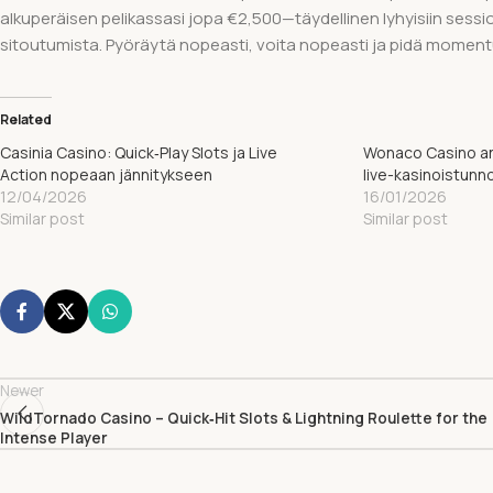
alkuperäisen pelikassasi jopa €2,500—täydellinen lyhyisiin sessi
sitoutumista. Pyöräytä nopeasti, voita nopeasti ja pidä momentumt
Related
Casinia Casino: Quick‑Play Slots ja Live
Wonaco Casino and
Action nopeaan jännitykseen
live-kasinoistunn
12/04/2026
16/01/2026
Similar post
Similar post
Newer
WildTornado Casino – Quick‑Hit Slots & Lightning Roulette for the
Intense Player