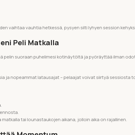
en vaihtaa vauhtia hetkessä, pysyen silti lyhyen session kehyks
eni Peli Matkalla
ää pelin suoraan puhelimesi kotinäytöltä ja pyöräyttää ilman odo
ia ja nopeammat latausajat – pelaajat voivat siirtyä sessiosta t
.
lennosta.
 matkalla tai lounastaukojen aikana, jolloin aika on rajallinen.
ilyttää Momentum