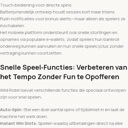
Touch‑bediening voor directe spins.
Batterijvriendelijk ontwerp houdt sessies kort maar intens.
Push‑notificaties voor bonus‑alerts—maar alleen als spelers ze
inschakelen.
Het mobiele platform ondersteunt ook snelle stortingen en
opnames via populaire e‑wallets, zodat spelers hun bankroll
onderweg kunnen aanvullen en hun snelle speelcyclus zonder
vertraging kunnen voortzetten.
Snelle Speel‑Functies: Verbeteren van
het Tempo Zonder Fun te Opofferen
Wild Robin bevat verschillende functies die speciaal ontworpen
zijn voor snel spelen:
Auto‑Spin:
Stel een doel aantal spins of tijdslimiet in en laat de
machine het werk doen.
Instant Win Slots:
Spellen waarbij uitbetalingen direct na elke