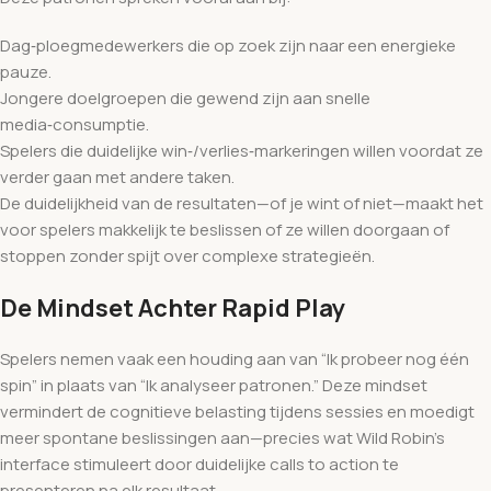
Dag‑ploegmedewerkers die op zoek zijn naar een energieke
pauze.
Jongere doelgroepen die gewend zijn aan snelle
media‑consumptie.
Spelers die duidelijke win‑/verlies‑markeringen willen voordat ze
verder gaan met andere taken.
De duidelijkheid van de resultaten—of je wint of niet—maakt het
voor spelers makkelijk te beslissen of ze willen doorgaan of
stoppen zonder spijt over complexe strategieën.
De Mindset Achter Rapid Play
Spelers nemen vaak een houding aan van “Ik probeer nog één
spin” in plaats van “Ik analyseer patronen.” Deze mindset
vermindert de cognitieve belasting tijdens sessies en moedigt
meer spontane beslissingen aan—precies wat Wild Robin’s
interface stimuleert door duidelijke calls to action te
presenteren na elk resultaat.