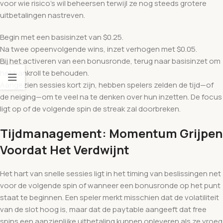
voor wie risico’s wil beheersen terwijl ze nog steeds grotere
uitbetalingen nastreven.
Begin met een basisinzet van $0.25.
Na twee opeenvolgende wins, inzet verhogen met $0.05.
Bij het activeren van een bonusronde, terug naar basisinzet om
het bankroll te behouden.
Aangezien sessies kort zijn, hebben spelers zelden de tijd—of
de neiging—om te veel na te denken over hun inzetten. De focus
ligt op of de volgende spin de streak zal doorbreken.
Tijdmanagement: Momentum Grijpen
Voordat Het Verdwijnt
Het hart van snelle sessies ligt in het timing van beslissingen net
voor de volgende spin of wanneer een bonusronde op het punt
staat te beginnen. Een speler merkt misschien dat de volatiliteit
van de slot hoog is, maar dat de paytable aangeeft dat free
spins een aanzienlijke uitbetaling kunnen opleveren als ze vroeg