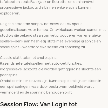
tafelspellen zoals Blackjack en Roulette, en een handvol
progressieve jackpots die binnen enkele spins kunnen
exploderen.
De geselecteerde aanpak betekent dat elk spel is
geoptimaliseerd voor tempo. Ontwikkelaars werken samen met
studio’s die bekend staan om het produceren van energieke
spellen—denk aan flash‑stijl slots met levendige graphics en
snelle spins—waardoor elke sessie vol spanning zit.
Classic slot titels met snelle spins.
Razendsnelle tafelspellen met auto‑bet functies.
Progressieve jackpots die worden getriggerd na slechts een
paar spins.
Omdat er minder keuzes zijn, kunnen spelers bijna meteen in
een spel springen, waardoor besluitvermoeidheid wordt
verminderd en de spanning behouden blijft.
Session Flow: Van Login tot