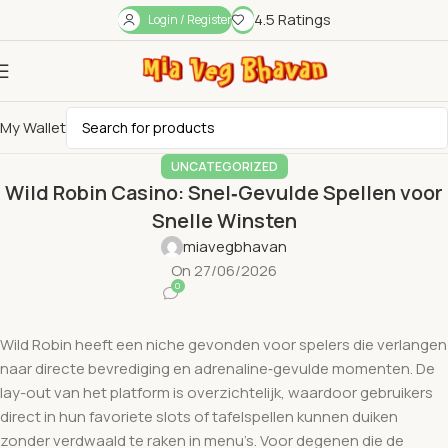
4.5 Ratings
Login / Register
My Wallet
UNCATEGORIZED
Wild Robin Casino: Snel‑Gevulde Spellen voor
Snelle Winsten
miavegbhavan
On 27/06/2026
0
Wild Robin heeft een niche gevonden voor spelers die verlangen
naar directe bevrediging en adrenaline‑gevulde momenten. De
lay-out van het platform is overzichtelijk, waardoor gebruikers
direct in hun favoriete slots of tafelspellen kunnen duiken
zonder verdwaald te raken in menu’s. Voor degenen die de