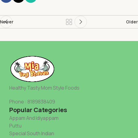
Newer
Older
Healthy Tasty Mom Style Foods
Phone : 8189838409
Popular Categories
Appam And Idiyappam
Puttu
Special South Indian