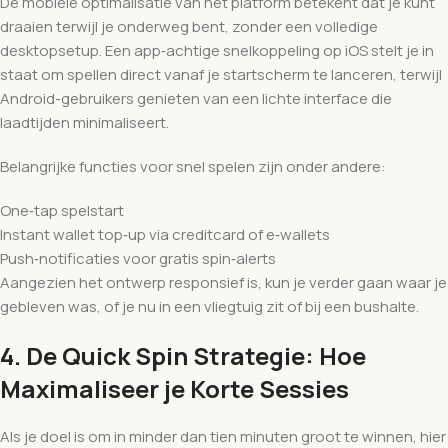
De mobiele optimalisatie van het platform betekent dat je kunt
draaien terwijl je onderweg bent, zonder een volledige
desktopsetup. Een app‑achtige snelkoppeling op iOS stelt je in
staat om spellen direct vanaf je startscherm te lanceren, terwijl
Android-gebruikers genieten van een lichte interface die
laadtijden minimaliseert.
Belangrijke functies voor snel spelen zijn onder andere:
One‑tap spelstart
Instant wallet top‑up via creditcard of e‑wallets
Push‑notificaties voor gratis spin‑alerts
Aangezien het ontwerp responsief is, kun je verder gaan waar je
gebleven was, of je nu in een vliegtuig zit of bij een bushalte.
4. De Quick Spin Strategie: Hoe
Maximaliseer je Korte Sessies
Als je doel is om in minder dan tien minuten groot te winnen, hier