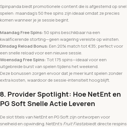
Spinpanda biedt promotionele content die is afgestemd op snel
spelen: maandag’s 50 free spins zijn ideaal omdat ze precies
komen wanneer je je sessie begint.
Maandag Free Spins:
50 spins beschikbaar na een
kwalificerende storting—geen wagering vereiste op winsten.
Dinsdag Reload Bonus:
Een 20% match tot €35; perfect voor
een snelle reload voor een nieuwe sessie.
Woensdag Free Spins:
Tot 175 spins—ideaal voor een
uitgebreide burst van spelen tijdens het weekend.
Deze bonussen zorgen ervoor dat je meer kunt spelen zonder
extra kosten, waardoor de sessie-intensiteit hoog blijft.
8. Provider Spotlight: Hoe NetEnt en
PG Soft Snelle Actie Leveren
De slot titels van NetEnt en PG Soft zijn ontworpen voor
snelheid en opwinding. NetEnt’s
Fruit Fiesta
biedt directe respins