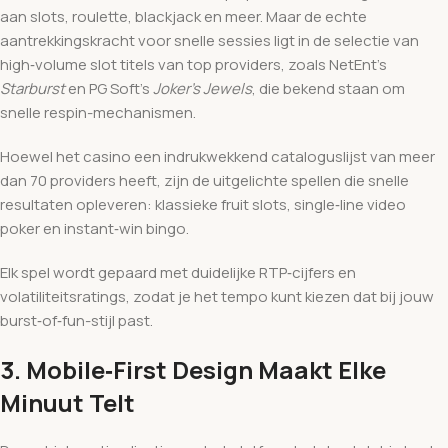
aan slots, roulette, blackjack en meer. Maar de echte
aantrekkingskracht voor snelle sessies ligt in de selectie van
high‑volume slot titels van top providers, zoals NetEnt’s
Starburst
en PG Soft’s
Joker’s Jewels
, die bekend staan om
snelle respin-mechanismen.
Hoewel het casino een indrukwekkend cataloguslijst van meer
dan 70 providers heeft, zijn de uitgelichte spellen die snelle
resultaten opleveren: klassieke fruit slots, single‑line video
poker en instant‑win bingo.
Elk spel wordt gepaard met duidelijke RTP‑cijfers en
volatiliteitsratings, zodat je het tempo kunt kiezen dat bij jouw
burst‑of‑fun-stijl past.
3. Mobile‑First Design Maakt Elke
Minuut Telt