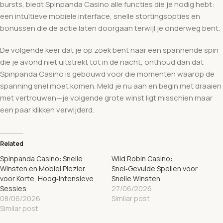
bursts, biedt Spinpanda Casino alle functies die je nodig hebt:
een intuïtieve mobiele interface, snelle stortingsopties en
bonussen die de actie laten doorgaan terwijl je onderweg bent.
De volgende keer dat je op zoek bent naar een spannende spin
die je avond niet uitstrekt tot in de nacht, onthoud dan dat
Spinpanda Casino is gebouwd voor die momenten waarop de
spanning snel moet komen. Meld je nu aan en begin met draaien
met vertrouwen—je volgende grote winst ligt misschien maar
een paar klikken verwijderd.
Related
Spinpanda Casino: Snelle
Wild Robin Casino:
Winsten en Mobiel Plezier
Snel‑Gevulde Spellen voor
voor Korte, Hoog‑Intensieve
Snelle Winsten
Sessies
27/06/2026
08/06/2026
Similar post
Similar post