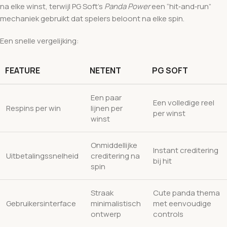
na elke winst, terwijl PG Soft’s
Panda Power
een “hit‑and‑run”
mechaniek gebruikt dat spelers beloont na elke spin.
Een snelle vergelijking:
FEATURE
NETENT
PG SOFT
Een paar
Een volledige reel
Respins per win
lijnen per
per winst
winst
Onmiddellijke
Instant creditering
Uitbetalingssnelheid
creditering na
bij hit
spin
Straak
Cute panda thema
Gebruikersinterface
minimalistisch
met eenvoudige
ontwerp
controls