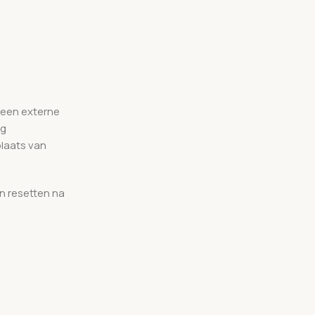
f een externe
eg
plaats van
en resetten na