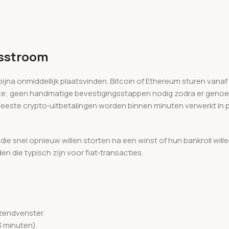
gsstroom
 bijna onmiddellijk plaatsvinden. Bitcoin of Ethereum sturen vana
bsite; geen handmatige bevestigingsstappen nodig zodra er geno
eeste crypto‑uitbetalingen worden binnen minuten verwerkt in 
ie snel opnieuw willen storten na een winst of hun bankroll will
 die typisch zijn voor fiat‑transacties.
rzendvenster.
 minuten).