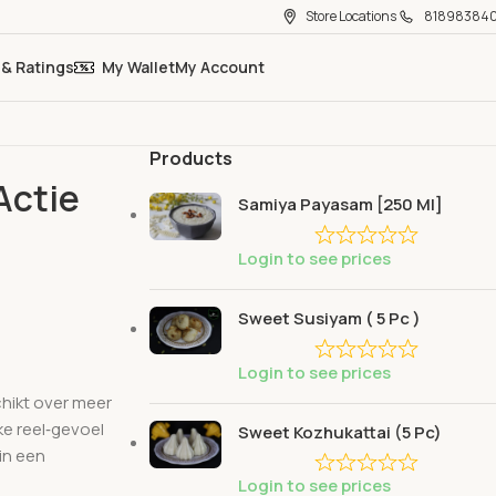
Store Locations
81898384
 & Ratings
My Wallet
My Account
Products
Actie
Samiya Payasam [250 Ml]
Login to see prices
Sweet Susiyam ( 5 Pc )
Login to see prices
chikt over meer
ke reel‑gevoel
Sweet Kozhukattai (5 Pc)
in een
Login to see prices