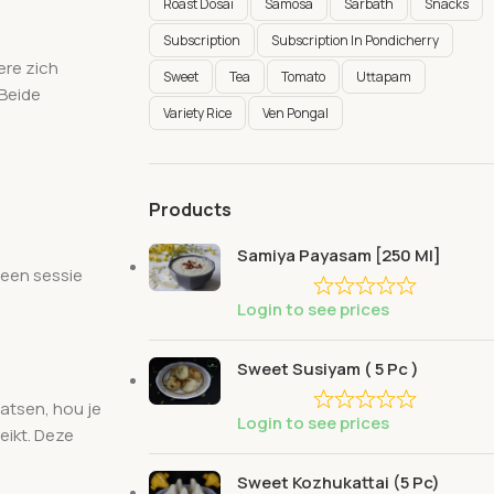
Roast Dosai
Samosa
Sarbath
Snacks
Subscription
Subscription In Pondicherry
ere zich
Sweet
Tea
Tomato
Uttapam
 Beide
Variety Rice
Ven Pongal
Products
Samiya Payasam [250 Ml]
 een sessie
Login to see prices
Sweet Susiyam ( 5 Pc )
aatsen, hou je
Login to see prices
eikt. Deze
Sweet Kozhukattai (5 Pc)