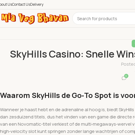
bout Us
Contact Us
Delivery
SkyHills Casino: Snelle Win
Poste
0
Waarom SkyHills de Go‑To Spot is voo
Wanneer je haast hebt en de adrenaline al hoog is, biedt SkyHill
dan zesduizend titels, dus het vinden van een game die directe res
van een Novomatic‑titel verkiest of de multi‑megaways‑wervel va
high‑velocity slot kunt springen zonder lange wachtrijen of comp