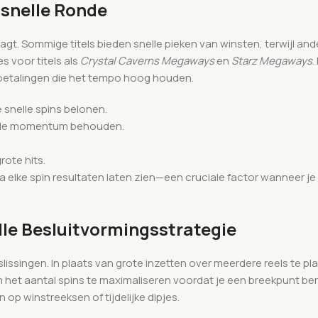
msnelle Ronde
jaagt. Sommige titels bieden snelle pieken van winsten, terwijl and
s voor titels als
Crystal Caverns Megaways
en
Starz Megaways
.
tbetalingen die het tempo hoog houden.
e snelle spins belonen.
ie de momentum behouden.
rote hits.
 na elke spin resultaten laten zien—een cruciale factor wanneer je
lle Besluitvormingsstrategie
lissingen. In plaats van grote inzetten over meerdere reels te pl
het aantal spins te maximaliseren voordat je een breekpunt ber
n op winstreeksen of tijdelijke dipjes.