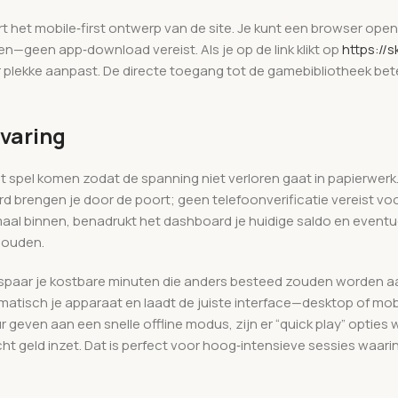
rt het mobile‑first ontwerp van de site. Je kunt een browser ope
n—geen app‑download vereist. Als je op de link klikt op
https://sk
ter plekke aanpast. De directe toegang tot de gamebibliotheek bete
rvaring
het spel komen zodat de spanning niet verloren gaat in papierwerk.
 brengen je door de poort; geen telefoonverificatie vereist vo
nmaal binnen, benadrukt het dashboard je huidige saldo en event
houden.
espaar je kostbare minuten die anders besteed zouden worden a
atisch je apparaat en laadt de juiste interface—desktop of mo
geven aan een snelle offline modus, zijn er “quick play” opties
t geld inzet. Dat is perfect voor hoog‑intensieve sessies waari