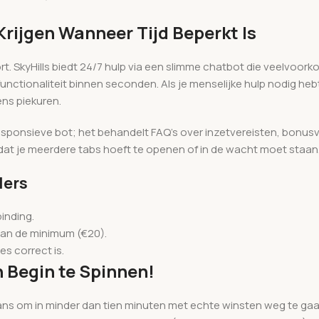
rijgen Wanneer Tijd Beperkt Is
ort. SkyHills biedt 24/7 hulp via een slimme chatbot die veelvoo
unctionaliteit binnen seconden. Als je menselijke hulp nodig hebt
ns piekuren.
sponsieve bot; het behandelt FAQ’s over inzetvereisten, bonu
dat je meerdere tabs hoeft te openen of in de wacht moet staan
lers
inding.
aan de minimum (€20).
s correct is.
 Begin te Spinnen!
kans om in minder dan tien minuten met echte winsten weg te gaa