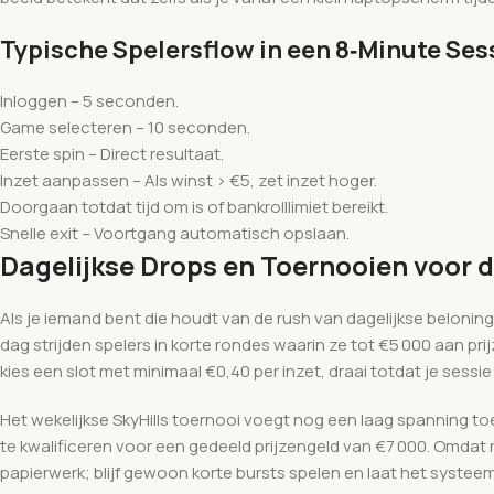
Typische Spelersflow in een 8‑Minute Ses
Inloggen – 5 seconden.
Game selecteren – 10 seconden.
Eerste spin – Direct resultaat.
Inzet aanpassen – Als winst > €5, zet inzet hoger.
Doorgaan totdat tijd om is of bankrolllimiet bereikt.
Snelle exit – Voortgang automatisch opslaan.
Dagelijkse Drops en Toernooien voor d
Als je iemand bent die houdt van de rush van dagelijkse beloninge
dag strijden spelers in korte rondes waarin ze tot €5 000 aan p
kies een slot met minimaal €0,40 per inzet, draai totdat je sessie 
Het wekelijkse SkyHills toernooi voegt nog een laag spanning t
te kwalificeren voor een gedeeld prijzengeld van €7 000. Omdat re
papierwerk; blijf gewoon korte bursts spelen en laat het systeem