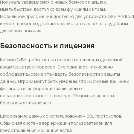
Получать уведомления о новых бонусах и акциях.
Иметь быстрый доступ ко всем функциям и играм.
Мобильное приложение доступно для устройств iOS и Android
и имеет превосходный интерфейс, что делает его удобным
для использования.
Безопасность и лицензия
Казино 1xBet работает на основе лицензии, выдаваемой
правительством Кюрасао. Это означает, что казино
соблюдает высокие стандарты безопасности и защиты
данных. Игроки могут быть уверены, что их личные данные и
финансовая информация защищены от
несанкционированного доступа. Основные аспекты
безопасности включают:
Шифрование данных с использованием SSL-протоколов.
Обширная система верификации пользователей для
предотвращения мошенничества.