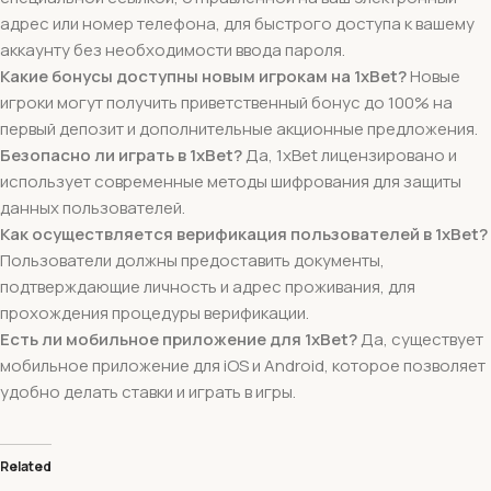
адрес или номер телефона, для быстрого доступа к вашему
аккаунту без необходимости ввода пароля.
Какие бонусы доступны новым игрокам на 1xBet?
Новые
игроки могут получить приветственный бонус до 100% на
первый депозит и дополнительные акционные предложения.
Безопасно ли играть в 1xBet?
Да, 1xBet лицензировано и
использует современные методы шифрования для защиты
данных пользователей.
Как осуществляется верификация пользователей в 1xBet?
Пользователи должны предоставить документы,
подтверждающие личность и адрес проживания, для
прохождения процедуры верификации.
Есть ли мобильное приложение для 1xBet?
Да, существует
мобильное приложение для iOS и Android, которое позволяет
удобно делать ставки и играть в игры.
Related