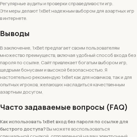
Регулярные аудиты и проверки справедливости игр.
Эти меры делают 1xBet надежным выбором для азартных игр
в интернете.
Выводы
В заключение, 1xBet предлагает своим пользователям
множество преимуществ, включая удобный способ входа без
пароля по ссылке. Сайт привлекает богатым выбором игр,
щедрыми бонусами и высокой безопасностью. Я
настоятельно рекомендую 1xBet как для новичков, так и для
опытных игроков, желающих насладиться качественным
азартным досугом.
Часто задаваемые вопросы (FAQ)
Как использовать 1xBet вход без пароля по ссылке для
быстрого доступа?
Вы можете воспользоваться
специальной ссылкой, отправленной на ваш электронный