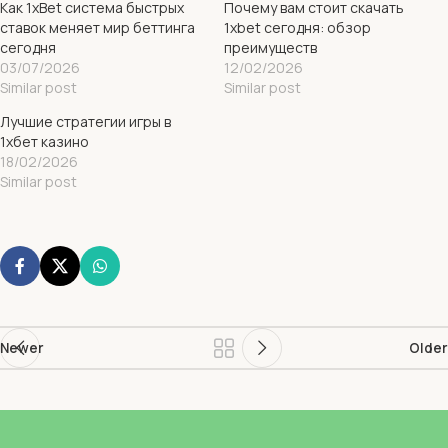
Как 1xBet система быстрых
Почему вам стоит скачать
ставок меняет мир беттинга
1xbet сегодня: обзор
сегодня
преимуществ
03/07/2026
12/02/2026
Similar post
Similar post
Лучшие стратегии игры в
1хбет казино
18/02/2026
Similar post
Newer
Older