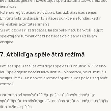
Bezmaksas griezieni izvēlētajos spēļu automātos—uzreiz pēc
iemaksas
Ikdienas reģistrācijas atlīdzības, kas uzkrājas īsās sērijās
Limitēts laiks trīskāršām lojalitātes punktiem stundās, kad ir
vislielākais aktivitātes līmenis
Šīs atlīdzības ir izstrādātas, lai ātri palielinātu bankroli, ļaujot
spēlētājiem turpināt griezt bez ilgas gaidīšanas uz lielām
akcijām.
7. Atbildīga spēle ātrā režīmā
Pat īsās spēļu sesijās atbildīgas spēles rīki ir būtiski. NV Casino
ļauj spēlētājiem noteikt laika limitus—piemēram, piecu minūšu
sesijas limitu—un bankroļa ierobežojumus, kas palīdz saglabāt
kontroli.
Platforma arī piedāvā tūlītēju pašizslēgšanās iespēju, ja
spēlētājs jūt, ka pārāk agresīvi cenšas atgūt zaudējumus šajās
ātra režīma spēlēs.