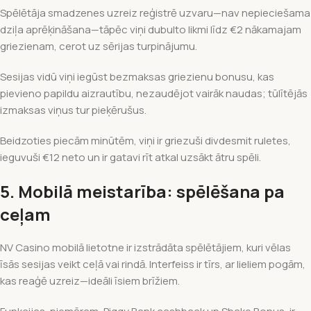
Spēlētāja smadzenes uzreiz reģistrē uzvaru—nav nepieciešama
dziļa aprēķināšana—tāpēc viņi dubulto likmi līdz €2 nākamajam
griezienam, cerot uz sērijas turpinājumu.
Sesijas vidū viņi iegūst bezmaksas griezienu bonusu, kas
pievieno papildu aizrautību, nezaudējot vairāk naudas; tūlītējās
izmaksas viņus tur pieķērušus.
Beidzoties piecām minūtēm, viņi ir griezuši divdesmit ruletes,
ieguvuši €12 neto un ir gatavi rīt atkal uzsākt ātru spēli.
5. Mobilā meistarība: spēlēšana pa
ceļam
NV Casino mobilā lietotne ir izstrādāta spēlētājiem, kuri vēlas
īsās sesijas veikt ceļā vai rindā. Interfeiss ir tīrs, ar lieliem pogām,
kas reaģē uzreiz—ideāli īsiem brīžiem.