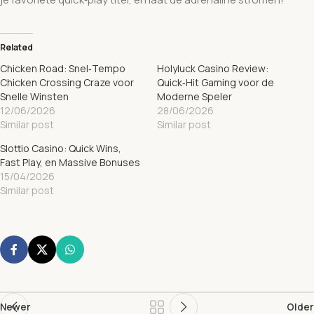
Related
Chicken Road: Snel‑Tempo
Holyluck Casino Review:
Chicken Crossing Craze voor
Quick‑Hit Gaming voor de
Snelle Winsten
Moderne Speler
12/06/2026
28/06/2026
Similar post
Similar post
Slottio Casino: Quick Wins,
Fast Play, en Massive Bonuses
15/04/2026
Similar post
Newer
Older