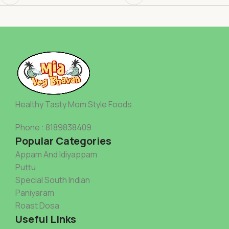
Healthy Tasty Mom Style Foods
Phone : 8189838409
Popular Categories
Appam And Idiyappam
Puttu
Special South Indian
Paniyaram
Roast Dosa
Useful Links