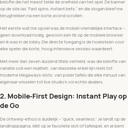
belofte die het meest telde de snelheid van het spel. De banner
op de site las “Fast spins, instant bets,” en die slogan bleef me
terugtrekken na een korte avond scrollen.
Het eerste wat me opviel was de mobiel‑vriendelijke interface –
geen download nodig, gewoon een tik op de mobiele browser
en ik was in de lobby. Die directe toegang is de hoeksteen voor
elke speler die korte, hoog‑intensieve sessies waardeert.
Met meer dan zeven duizend titels vermeld, was die belofte van
variatie ook een realiteit: van klassieke enkel‑lijn reels tot
moderne Megaways‑slots; van poker tafels die elke minuut van
eigenaar wisselen tot live studio’s vol echte dealers.
2. Mobile‑First Design: Instant Play op
de Go
De ontwerp‑ethos is duidelijk – “quick, seamless.” Je landt op de
landingspagina, klikt op je favoriete slot of tafelspel, en je bent