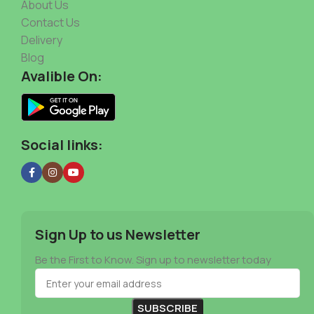
About Us
Contact Us
Delivery
Blog
Avalible On:
Social links:
Sign Up to us Newsletter
Be the First to Know. Sign up to newsletter today