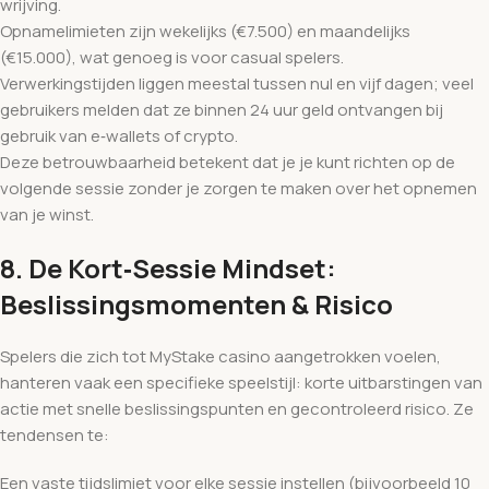
wrijving.
Opnamelimieten zijn wekelijks (€7.500) en maandelijks
(€15.000), wat genoeg is voor casual spelers.
Verwerkingstijden liggen meestal tussen nul en vijf dagen; veel
gebruikers melden dat ze binnen 24 uur geld ontvangen bij
gebruik van e‑wallets of crypto.
Deze betrouwbaarheid betekent dat je je kunt richten op de
volgende sessie zonder je zorgen te maken over het opnemen
van je winst.
8. De Kort‑Sessie Mindset:
Beslissingsmomenten & Risico
Spelers die zich tot MyStake casino aangetrokken voelen,
hanteren vaak een specifieke speelstijl: korte uitbarstingen van
actie met snelle beslissingspunten en gecontroleerd risico. Ze
tendensen te:
Een vaste tijdslimiet voor elke sessie instellen (bijvoorbeeld 10