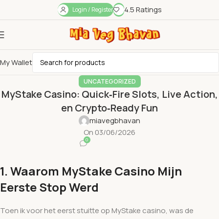
4.5 Ratings
Login / Register
My Wallet
UNCATEGORIZED
MyStake Casino: Quick‑Fire Slots, Live Action,
en Crypto‑Ready Fun
miavegbhavan
On 03/06/2026
0
1. Waarom MyStake Casino Mijn
Eerste Stop Werd
Toen ik voor het eerst stuitte op MyStake casino, was de