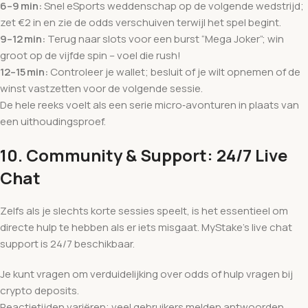
6–9 min:
Snel eSports weddenschap op de volgende wedstrijd;
zet €2 in en zie de odds verschuiven terwijl het spel begint.
9–12 min:
Terug naar slots voor een burst “Mega Joker”; win
groot op de vijfde spin – voel die rush!
12–15 min:
Controleer je wallet; besluit of je wilt opnemen of de
winst vastzetten voor de volgende sessie.
De hele reeks voelt als een serie micro‑avonturen in plaats van
een uithoudingsproef.
10. Community & Support: 24/7 Live
Chat
Zelfs als je slechts korte sessies speelt, is het essentieel om
directe hulp te hebben als er iets misgaat. MyStake’s live chat
support is 24/7 beschikbaar.
Je kunt vragen om verduidelijking over odds of hulp vragen bij
crypto deposits.
Reactietijden variëren; veel gebruikers melden antwoorden