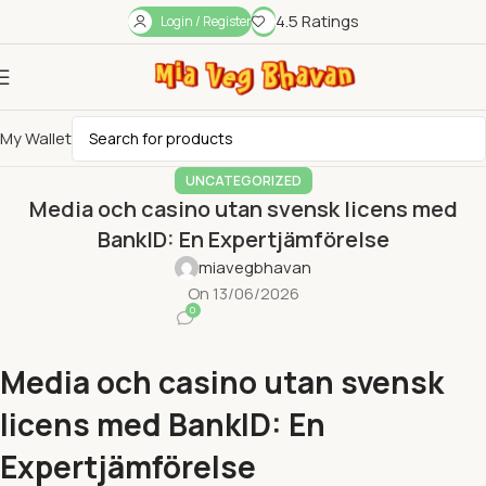
4.5 Ratings
Login / Register
My Wallet
UNCATEGORIZED
Media och casino utan svensk licens med
BankID: En Expertjämförelse
miavegbhavan
On 13/06/2026
0
Media och casino utan svensk
licens med BankID: En
Expertjämförelse