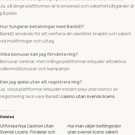
Ja, så länge plattformen är licensierad och säkerhetsåtgärder är
på plats.
Hur fungerar betalningar med BankID?
BankID används för att verifiera din identitet snabbt och säkert
vid insättningar och uttag.
Vilka bonusar kan jag förvänta mig?
Bonusar varierar, men många plattformar erbjuder attraktiva
välkomstbonusar och kampanjer.
Kan jag spela utan att registrera mig?
Ja, vissa plattformar erbjuder instant play utan behov av
registrering tack vare BankID
casino utan svensk licens
.
Related
Utforska Nya Casinon Utan
Hur man väljer bettingsidor
Svensk Licens: Fördelar och
utan svensk licens säkert