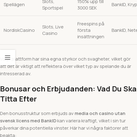
Slots,
150% upp till
Spellägen
BankID, Kry
Sportspel
3000 SEK
Freespins på
Slots, Live
NordiskCasino
första
BankID, Nete
Casino
insättningen
Varje plattform har sina egna styrkor och svagheter, vilket gör
att det är viktigt att reflektera över vilket typ av spelande du är
intresserad av.
Bonusar och Erbjudanden: Vad Du Ska
Titta Efter
Den bonusstruktur som erbjuds av
media och casino utan
svensk licens med BankID
kan variera kraftigt, vilket i sin tur
påverkar dina potentiella vinster. Här har vi några faktorer att
beakta: