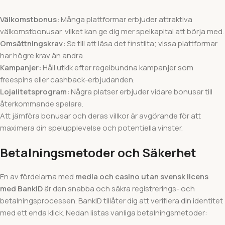
Välkomstbonus:
Många plattformar erbjuder attraktiva
välkomstbonusar, vilket kan ge dig mer spelkapital att börja med.
Omsättningskrav:
Se till att läsa det finstilta; vissa plattformar
har högre krav än andra.
Kampanjer:
Håll utkik efter regelbundna kampanjer som
freespins eller cashback-erbjudanden.
Lojalitetsprogram:
Några platser erbjuder vidare bonusar till
återkommande spelare.
Att jämföra bonusar och deras villkor är avgörande för att
maximera din spelupplevelse och potentiella vinster.
Betalningsmetoder och Säkerhet
En av fördelarna med
media och casino utan svensk licens
med BankID
är den snabba och säkra registrerings- och
betalningsprocessen. BankID tillåter dig att verifiera din identitet
med ett enda klick. Nedan listas vanliga betalningsmetoder: