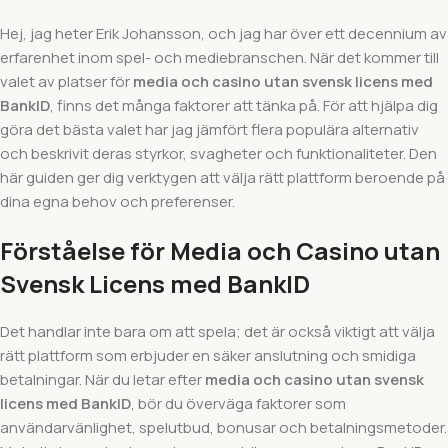
Hej, jag heter Erik Johansson, och jag har över ett decennium av
erfarenhet inom spel- och mediebranschen. När det kommer till
valet av platser för
media och casino utan svensk licens med
BankID
, finns det många faktorer att tänka på. För att hjälpa dig
göra det bästa valet har jag jämfört flera populära alternativ
och beskrivit deras styrkor, svagheter och funktionaliteter. Den
här guiden ger dig verktygen att välja rätt plattform beroende på
dina egna behov och preferenser.
Förståelse för Media och Casino utan
Svensk Licens med BankID
Det handlar inte bara om att spela; det är också viktigt att välja
rätt plattform som erbjuder en säker anslutning och smidiga
betalningar. När du letar efter
media och casino utan svensk
licens med BankID
, bör du överväga faktorer som
användarvänlighet, spelutbud, bonusar och betalningsmetoder.