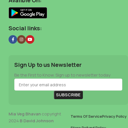
Avalible On:
Social links:
Sign Up to us Newsletter
Be the First to Know. Sign up to newsletter today
Mia Veg Bhavan
copyright
Terms Of Service
Privacy Policy
2024
B David Johnson
Store Refund Policy