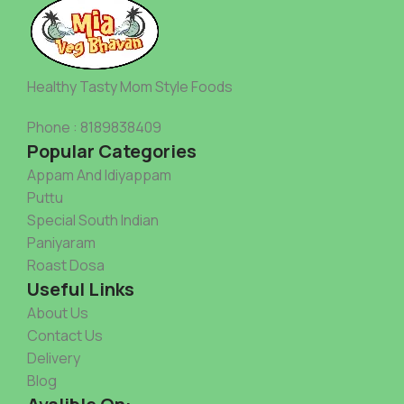
Healthy Tasty Mom Style Foods
Phone : 8189838409
Popular Categories
Appam And Idiyappam
Puttu
Special South Indian
Paniyaram
Roast Dosa
Useful Links
About Us
Contact Us
Delivery
Blog