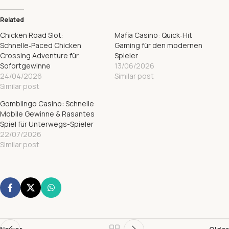
Related
Chicken Road Slot:
Mafia Casino: Quick‑Hit
Schnelle‑Paced Chicken
Gaming für den modernen
Crossing Adventure für
Spieler
Sofortgewinne
13/06/2026
24/04/2026
Similar post
Similar post
Gomblingo Casino: Schnelle
Mobile Gewinne & Rasantes
Spiel für Unterwegs-Spieler
22/07/2026
Similar post