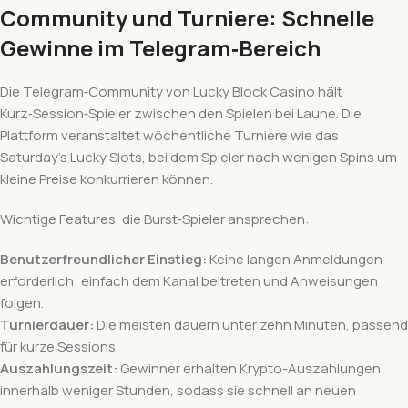
Community und Turniere: Schnelle
Gewinne im Telegram‑Bereich
Die Telegram‑Community von Lucky Block Casino hält
Kurz‑Session‑Spieler zwischen den Spielen bei Laune. Die
Plattform veranstaltet wöchentliche Turniere wie das
Saturday’s Lucky Slots, bei dem Spieler nach wenigen Spins um
kleine Preise konkurrieren können.
Wichtige Features, die Burst‑Spieler ansprechen:
Benutzerfreundlicher Einstieg:
Keine langen Anmeldungen
erforderlich; einfach dem Kanal beitreten und Anweisungen
folgen.
Turnierdauer:
Die meisten dauern unter zehn Minuten, passend
für kurze Sessions.
Auszahlungszeit:
Gewinner erhalten Krypto-Auszahlungen
innerhalb weniger Stunden, sodass sie schnell an neuen