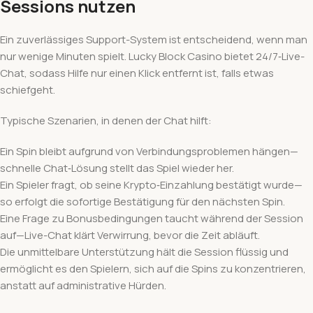
Sessions nutzen
Ein zuverlässiges Support-System ist entscheidend, wenn man
nur wenige Minuten spielt. Lucky Block Casino bietet 24/7‑Live-
Chat, sodass Hilfe nur einen Klick entfernt ist, falls etwas
schiefgeht.
Typische Szenarien, in denen der Chat hilft:
Ein Spin bleibt aufgrund von Verbindungsproblemen hängen—
schnelle Chat‑Lösung stellt das Spiel wieder her.
Ein Spieler fragt, ob seine Krypto‑Einzahlung bestätigt wurde—
so erfolgt die sofortige Bestätigung für den nächsten Spin.
Eine Frage zu Bonusbedingungen taucht während der Session
auf—Live-Chat klärt Verwirrung, bevor die Zeit abläuft.
Die unmittelbare Unterstützung hält die Session flüssig und
ermöglicht es den Spielern, sich auf die Spins zu konzentrieren,
anstatt auf administrative Hürden.