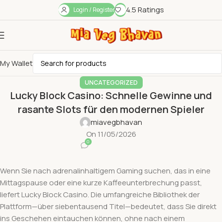
4.5 Ratings
Login / Register
My Wallet
UNCATEGORIZED
Lucky Block Casino: Schnelle Gewinne und
rasante Slots für den modernen Spieler
miavegbhavan
On 11/05/2026
0
Wenn Sie nach adrenalinhaltigem Gaming suchen, das in eine
Mittagspause oder eine kurze Kaffeeunterbrechung passt,
liefert Lucky Block Casino. Die umfangreiche Bibliothek der
Plattform—über siebentausend Titel—bedeutet, dass Sie direkt
ins Geschehen eintauchen können, ohne nach einem