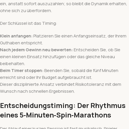
ein, anstatt sofort auszuzahlen; so bleibt die Dynamik erhalten,
ohne sich zu überfordern.
Der Schlüssel ist das Timing:
Klein anfangen:
Platzieren Sie einen Anfangseinsatz, der Ihrem
Guthaben entspricht.
Nach jedem Gewinn neu bewerten:
Entscheiden Sie, ob Sie
einen kleinen Einsatz hinzufügen oder das gleiche Niveau
beibehalten.
Beim Timer stoppen:
Beenden Sie, sobald die fünf Minuten
erreicht sind oder Ihr Budget aufgebraucht ist.
Dieser disziplinierte Ansatz verbindet Risikotoleranz mit dem
Wunsch nach schnellen Ergebnissen.
Entscheidungstiming: Der Rhythmus
eines 5‑Minuten‑Spin‑Marathons
Der Ablauf einer kurzen Session ist fast musikalisch. Spieler