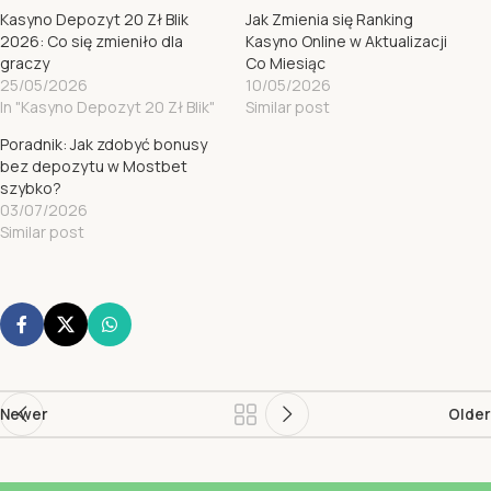
Kasyno Depozyt 20 Zł Blik
Jak Zmienia się Ranking
2026: Co się zmieniło dla
Kasyno Online w Aktualizacji
graczy
Co Miesiąc
25/05/2026
10/05/2026
In "Kasyno Depozyt 20 Zł Blik"
Similar post
Poradnik: Jak zdobyć bonusy
bez depozytu w Mostbet
szybko?
03/07/2026
Similar post
Newer
Older