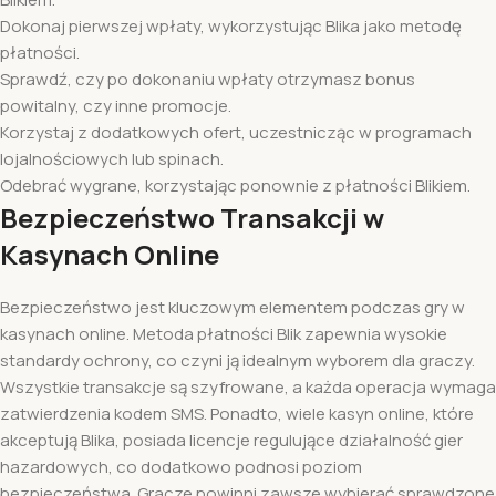
Dokonaj pierwszej wpłaty, wykorzystując Blika jako metodę
płatności.
Sprawdź, czy po dokonaniu wpłaty otrzymasz bonus
powitalny, czy inne promocje.
Korzystaj z dodatkowych ofert, uczestnicząc w programach
lojalnościowych lub spinach.
Odebrać wygrane, korzystając ponownie z płatności Blikiem.
Bezpieczeństwo Transakcji w
Kasynach Online
Bezpieczeństwo jest kluczowym elementem podczas gry w
kasynach online. Metoda płatności Blik zapewnia wysokie
standardy ochrony, co czyni ją idealnym wyborem dla graczy.
Wszystkie transakcje są szyfrowane, a każda operacja wymaga
zatwierdzenia kodem SMS. Ponadto, wiele kasyn online, które
akceptują Blika, posiada licencje regulujące działalność gier
hazardowych, co dodatkowo podnosi poziom
bezpieczeństwa. Gracze powinni zawsze wybierać sprawdzone