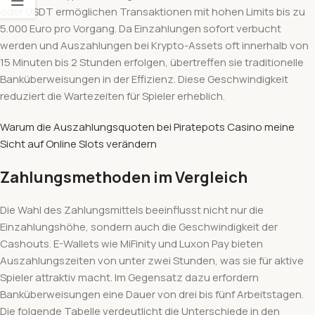
oder USDT ermöglichen Transaktionen mit hohen Limits bis zu
5.000 Euro pro Vorgang. Da Einzahlungen sofort verbucht
werden und Auszahlungen bei Krypto-Assets oft innerhalb von
15 Minuten bis 2 Stunden erfolgen, übertreffen sie traditionelle
Banküberweisungen in der Effizienz. Diese Geschwindigkeit
reduziert die Wartezeiten für Spieler erheblich.
Warum die Auszahlungsquoten bei Piratepots Casino meine
Sicht auf Online Slots verändern
Zahlungsmethoden im Vergleich
Die Wahl des Zahlungsmittels beeinflusst nicht nur die
Einzahlungshöhe, sondern auch die Geschwindigkeit der
Cashouts. E-Wallets wie MiFinity und Luxon Pay bieten
Auszahlungszeiten von unter zwei Stunden, was sie für aktive
Spieler attraktiv macht. Im Gegensatz dazu erfordern
Banküberweisungen eine Dauer von drei bis fünf Arbeitstagen.
Die folgende Tabelle verdeutlicht die Unterschiede in den