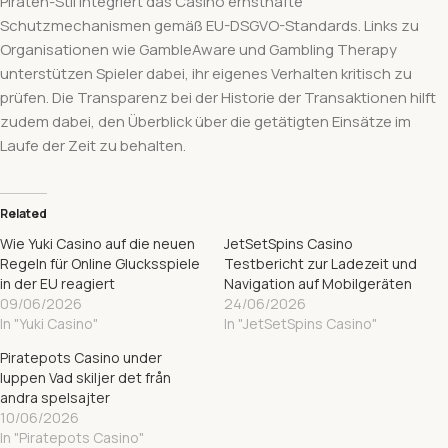
Piraten-Stil integriert das Casino ernsthafte
Schutzmechanismen gemäß EU-DSGVO-Standards. Links zu
Organisationen wie GambleAware und Gambling Therapy
unterstützen Spieler dabei, ihr eigenes Verhalten kritisch zu
prüfen. Die Transparenz bei der Historie der Transaktionen hilft
zudem dabei, den Überblick über die getätigten Einsätze im
Laufe der Zeit zu behalten.
Related
Wie Yuki Casino auf die neuen
JetSetSpins Casino
Regeln für Online Glucksspiele
Testbericht zur Ladezeit und
in der EU reagiert
Navigation auf Mobilgeräten
09/06/2026
24/06/2026
In "Yuki Casino"
In "JetSetSpins Casino"
Piratepots Casino under
luppen Vad skiljer det från
andra spelsajter
10/06/2026
In "Piratepots Casino"