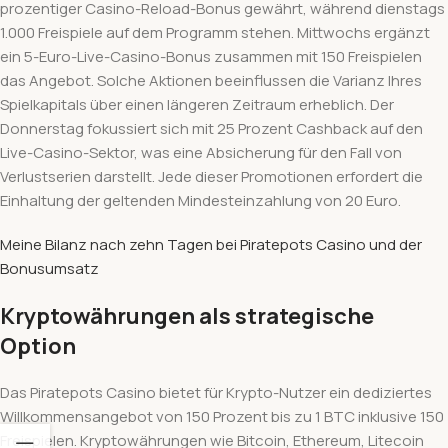
prozentiger Casino-Reload-Bonus gewährt, während dienstags
1.000 Freispiele auf dem Programm stehen. Mittwochs ergänzt
ein 5-Euro-Live-Casino-Bonus zusammen mit 150 Freispielen
das Angebot. Solche Aktionen beeinflussen die Varianz Ihres
Spielkapitals über einen längeren Zeitraum erheblich. Der
Donnerstag fokussiert sich mit 25 Prozent Cashback auf den
Live-Casino-Sektor, was eine Absicherung für den Fall von
Verlustserien darstellt. Jede dieser Promotionen erfordert die
Einhaltung der geltenden Mindesteinzahlung von 20 Euro.
Meine Bilanz nach zehn Tagen bei Piratepots Casino und der
Bonusumsatz
Kryptowährungen als strategische
Option
Das Piratepots Casino bietet für Krypto-Nutzer ein dediziertes
Willkommensangebot von 150 Prozent bis zu 1 BTC inklusive 150
Freispielen. Kryptowährungen wie Bitcoin, Ethereum, Litecoin