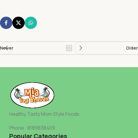
Newer
Older
Healthy Tasty Mom Style Foods
Phone : 8189838409
Popular Categories