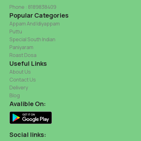
Phone : 8189838409
Popular Categories
Appam And Idiyappam
Puttu
Special South Indian
Paniyaram
Roast Dosa
Useful Links
About Us
Contact Us
Delivery
Blog
Avalible On:
Social links: