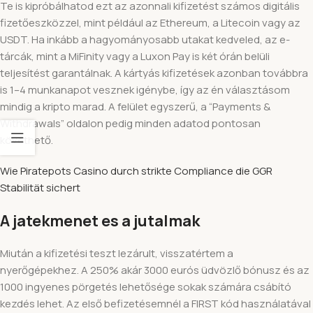
Te is kipróbálhatod ezt az azonnali kifizetést számos digitális
fizetőeszközzel, mint például az Ethereum, a Litecoin vagy az
USDT. Ha inkább a hagyományosabb utakat kedveled, az e-
tárcák, mint a MiFinity vagy a Luxon Pay is két órán belüli
teljesítést garantálnak. A kártyás kifizetések azonban továbbra
is 1–4 munkanapot vesznek igénybe, így az én választásom
mindig a kripto marad. A felület egyszerű, a “Payments &
Withdrawals” oldalon pedig minden adatod pontosan
követhető.
Wie Piratepots Casino durch strikte Compliance die GGR
Stabilität sichert
A jatekmenet es a jutalmak
Miután a kifizetési teszt lezárult, visszatértem a
nyerőgépekhez. A 250% akár 3000 eurós üdvözlő bónusz és az
1000 ingyenes pörgetés lehetősége sokak számára csábító
kezdés lehet. Az első befizetésemnél a FIRST kód használatával