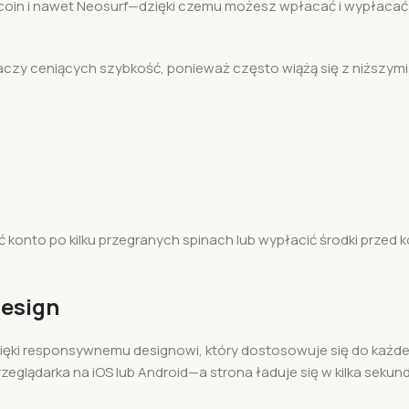
 Litecoin i nawet Neosurf—dzięki czemu możesz wpłacać i wypłaca
czy ceniących szybkość, ponieważ często wiążą się z niższymi 
onto po kilku przegranych spinach lub wypłacić środki przed
design
ięki responsywnemu designowi, który dostosowuje się do każd
glądarka na iOS lub Android—a strona ładuje się w kilka sekun