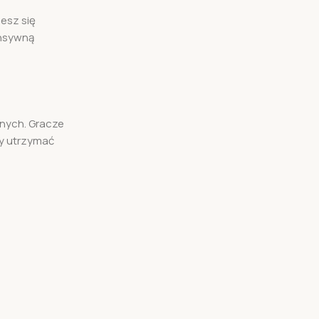
jesz się
ensywną
anych. Gracze
by utrzymać