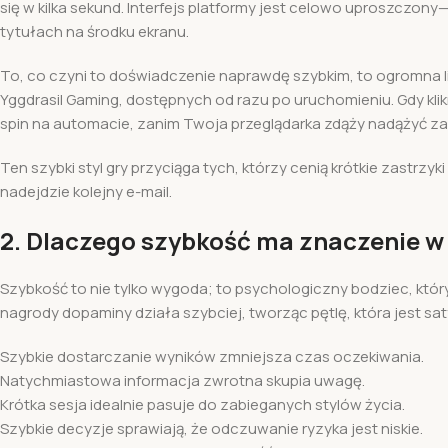
się w kilka sekund. Interfejs platformy jest celowo uproszczon
tytułach na środku ekranu.
To, co czyni to doświadczenie naprawdę szybkim, to ogromna l
Yggdrasil Gaming, dostępnych od razu po uruchomieniu. Gdy kli
spin na automacie, zanim Twoja przeglądarka zdąży nadążyć za
Ten szybki styl gry przyciąga tych, którzy cenią krótkie zastrz
nadejdzie kolejny e-mail.
2. Dlaczego szybkość ma znaczenie w 
Szybkość to nie tylko wygoda; to psychologiczny bodziec, któr
nagrody dopaminy działa szybciej, tworząc pętlę, która jest sa
Szybkie dostarczanie wyników zmniejsza czas oczekiwania.
Natychmiastowa informacja zwrotna skupia uwagę.
Krótka sesja idealnie pasuje do zabieganych stylów życia.
Szybkie decyzje sprawiają, że odczuwanie ryzyka jest niskie.