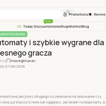
Promotions
Reviws
DIWALI
Today Discounts
Home
Shop
Wishlist
Blog
UNCATEGORIZED
tomaty i szybkie wygrane dla
esnego gracza
d by
miavegbhavan
On 27/06/2026
hmiastowej akcji bez długiego oczekiwania na ładowanie czy
i już kręcisz b reels lub oglądasz, jak dealer rozdaje karty, a