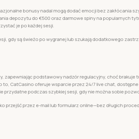
kazjonalne bonusy nadal mogą dodać emocji bez zakłócania sz
ania depozytu do €500 oraz darmowe spiny na popularnych ty
stać je po każdej sesji.
i, gdy są świeżo po wygranej lub szukają dodatkowego zastrzy
ty, zapewniając podstawowy nadzór regulacyjny, choć brakuje t
o to, CatCasino oferuje wsparcie przez 24/7 live chat, dostępne
 przydatne podczas szybkiej sesji, gdy nie można sobie pozwol
o przejść przez e-mail lub formularz online—bez długich proce