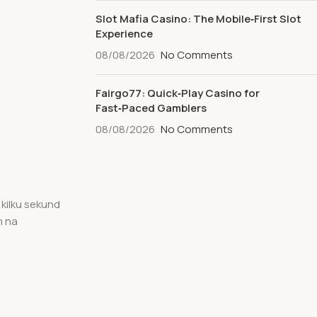
Slot Mafia Casino: The Mobile‑First Slot
Experience
08/08/2026
No Comments
Fairgo77: Quick‑Play Casino for
Fast‑Paced Gamblers
08/08/2026
No Comments
kilku sekund
m na