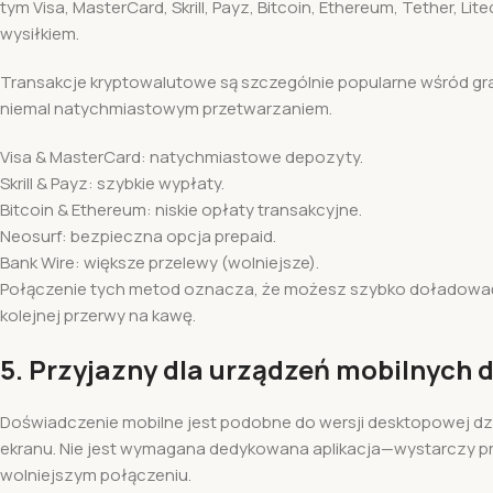
tym Visa, MasterCard, Skrill, Payz, Bitcoin, Ethereum, Tether,
wysiłkiem.
Transakcje kryptowalutowe są szczególnie popularne wśród gra
niemal natychmiastowym przetwarzaniem.
Visa & MasterCard: natychmiastowe depozyty.
Skrill & Payz: szybkie wypłaty.
Bitcoin & Ethereum: niskie opłaty transakcyjne.
Neosurf: bezpieczna opcja prepaid.
Bank Wire: większe przelewy (wolniejsze).
Połączenie tych metod oznacza, że możesz szybko doładować k
kolejnej przerwy na kawę.
5. Przyjazny dla urządzeń mobilnych 
Doświadczenie mobilne jest podobne do wersji desktopowej dz
ekranu. Nie jest wymagana dedykowana aplikacja—wystarczy prze
wolniejszym połączeniu.