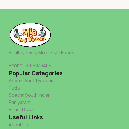
Healthy Tasty Mom Style Foods
Phone : 8189838409
Popular Categories
Appam And Idiyappam
Puttu
Special South Indian
Paniyaram
Roast Dosa
Useful Links
About Us