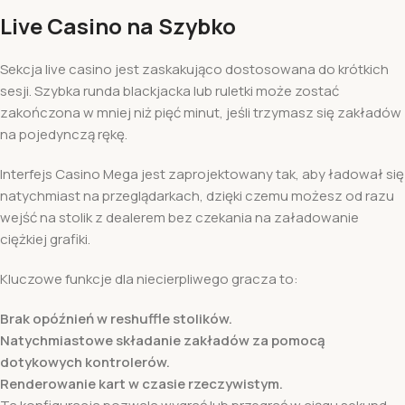
Live Casino na Szybko
Sekcja live casino jest zaskakująco dostosowana do krótkich
sesji. Szybka runda blackjacka lub ruletki może zostać
zakończona w mniej niż pięć minut, jeśli trzymasz się zakładów
na pojedynczą rękę.
Interfejs Casino Mega jest zaprojektowany tak, aby ładował się
natychmiast na przeglądarkach, dzięki czemu możesz od razu
wejść na stolik z dealerem bez czekania na załadowanie
ciężkiej grafiki.
Kluczowe funkcje dla niecierpliwego gracza to:
Brak opóźnień w reshuffle stolików.
Natychmiastowe składanie zakładów za pomocą
dotykowych kontrolerów.
Renderowanie kart w czasie rzeczywistym.