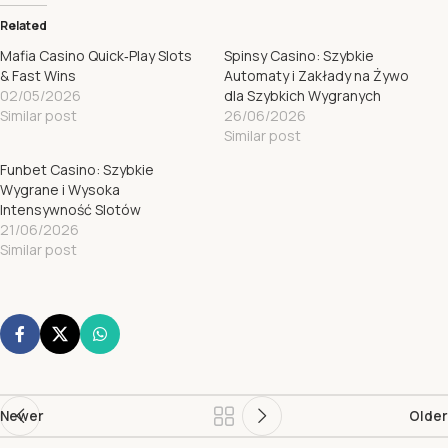
Related
Mafia Casino Quick‑Play Slots
Spinsy Casino: Szybkie
& Fast Wins
Automaty i Zakłady na Żywo
02/05/2026
dla Szybkich Wygranych
Similar post
26/06/2026
Similar post
Funbet Casino: Szybkie
Wygrane i Wysoka
Intensywność Slotów
21/06/2026
Similar post
Newer
Older