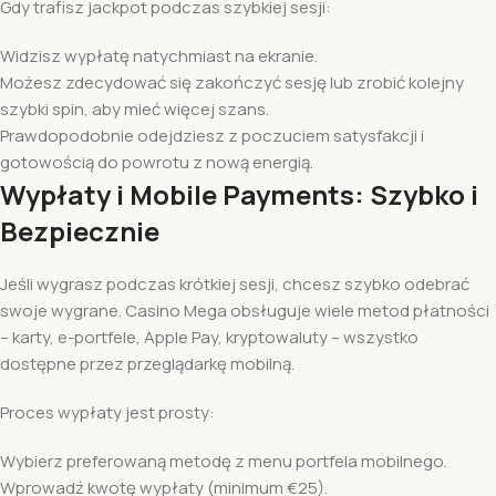
Gdy trafisz jackpot podczas szybkiej sesji:
Widzisz wypłatę natychmiast na ekranie.
Możesz zdecydować się zakończyć sesję lub zrobić kolejny
szybki spin, aby mieć więcej szans.
Prawdopodobnie odejdziesz z poczuciem satysfakcji i
gotowością do powrotu z nową energią.
Wypłaty i Mobile Payments: Szybko i
Bezpiecznie
Jeśli wygrasz podczas krótkiej sesji, chcesz szybko odebrać
swoje wygrane. Casino Mega obsługuje wiele metod płatności
– karty, e-portfele, Apple Pay, kryptowaluty – wszystko
dostępne przez przeglądarkę mobilną.
Proces wypłaty jest prosty:
Wybierz preferowaną metodę z menu portfela mobilnego.
Wprowadź kwotę wypłaty (minimum €25).