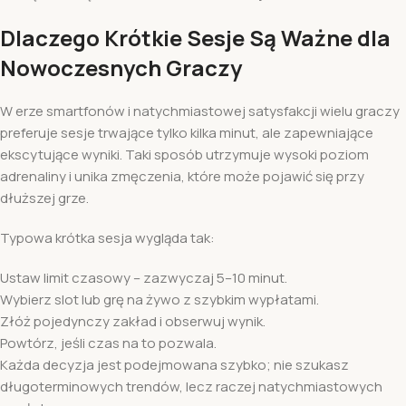
Dlaczego Krótkie Sesje Są Ważne dla
Nowoczesnych Graczy
W erze smartfonów i natychmiastowej satysfakcji wielu graczy
preferuje sesje trwające tylko kilka minut, ale zapewniające
ekscytujące wyniki. Taki sposób utrzymuje wysoki poziom
adrenaliny i unika zmęczenia, które może pojawić się przy
dłuższej grze.
Typowa krótka sesja wygląda tak:
Ustaw limit czasowy – zazwyczaj 5–10 minut.
Wybierz slot lub grę na żywo z szybkim wypłatami.
Złóż pojedynczy zakład i obserwuj wynik.
Powtórz, jeśli czas na to pozwala.
Każda decyzja jest podejmowana szybko; nie szukasz
długoterminowych trendów, lecz raczej natychmiastowych