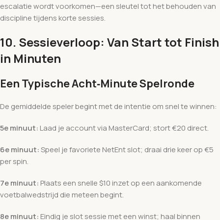
escalatie wordt voorkomen—een sleutel tot het behouden van
discipline tijdens korte sessies.
10. Sessieverloop: Van Start tot Finish
in Minuten
Een Typische Acht‑Minute Spelronde
De gemiddelde speler begint met de intentie om snel te winnen:
5e minuut:
Laad je account via MasterCard; stort €20 direct.
6e minuut:
Speel je favoriete NetEnt slot; draai drie keer op €5
per spin.
7e minuut:
Plaats een snelle $10 inzet op een aankomende
voetbalwedstrijd die meteen begint.
8e minuut:
Eindig je slot sessie met een winst; haal binnen