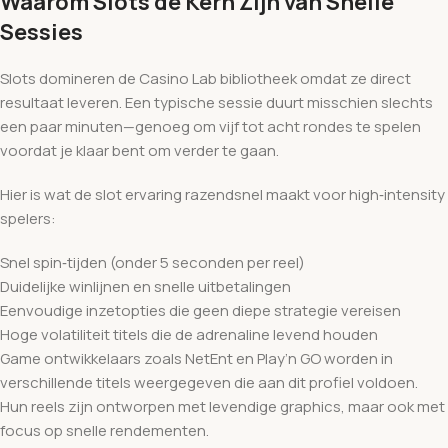
Waarom Slots de Kern Zijn van Snelle
Sessies
Slots domineren de Casino Lab bibliotheek omdat ze direct
resultaat leveren. Een typische sessie duurt misschien slechts
een paar minuten—genoeg om vijf tot acht rondes te spelen
voordat je klaar bent om verder te gaan.
Hier is wat de slot ervaring razendsnel maakt voor high‑intensity
spelers:
Snel spin‑tijden (onder 5 seconden per reel)
Duidelijke winlijnen en snelle uitbetalingen
Eenvoudige inzetopties die geen diepe strategie vereisen
Hoge volatiliteit titels die de adrenaline levend houden
Game ontwikkelaars zoals NetEnt en Play’n GO worden in
verschillende titels weergegeven die aan dit profiel voldoen.
Hun reels zijn ontworpen met levendige graphics, maar ook met
focus op snelle rendementen.