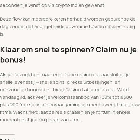
seconden je winst op via crypto indien gewenst.
Deze flow kan meerdere keren herhaald worden gedurende de
dag zonder dat er uitgebreide downtime tussen sessies nodig
is.
Klaar om snel te spinnen? Claim nu je
bonus!
Als je op zoek bent naar een online casino dat aansluit bij je
snelle levensstijl—snelle spins, directe uitbetalingen, en
eenvoudige bonussen—biedt Casino Lab precies dat. Word
vandaag lid, activeer je welkomstaanbod van 100% tot €500
plus 200 free spins, en ervaar gaming die meebeweegt met jouw
ritme. Wacht niet; laat de reels draaien en je fortuin in enkele
momenten stijgen in plaats van uren.