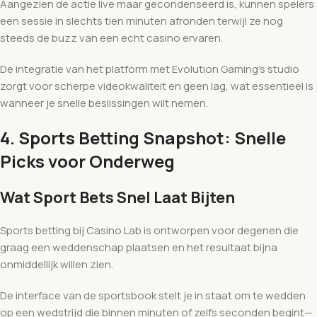
Aangezien de actie live maar gecondenseerd is, kunnen spelers
een sessie in slechts tien minuten afronden terwijl ze nog
steeds de buzz van een echt casino ervaren.
De integratie van het platform met Evolution Gaming’s studio
zorgt voor scherpe videokwaliteit en geen lag, wat essentieel is
wanneer je snelle beslissingen wilt nemen.
4. Sports Betting Snapshot: Snelle
Picks voor Onderweg
Wat Sport Bets Snel Laat Bijten
Sports betting bij Casino Lab is ontworpen voor degenen die
graag een weddenschap plaatsen en het resultaat bijna
onmiddellijk willen zien.
De interface van de sportsbook stelt je in staat om te wedden
op een wedstrijd die binnen minuten of zelfs seconden begint—