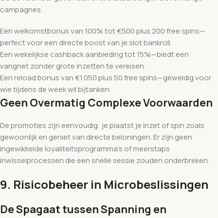
campagnes.
Een welkomstbonus van 100% tot €500 plus 200 free spins—
perfect voor een directe boost van je slot bankroll.
Een wekelijkse cashback aanbieding tot 15%—biedt een
vangnet zonder grote inzetten te vereisen.
Een reload bonus van €1.050 plus 50 free spins—geweldig voor
wie tijdens de week wil bijtanken.
Geen Overmatig Complexe Voorwaarden
De promoties zijn eenvoudig: je plaatst je inzet of spin zoals
gewoonlijk en geniet van directe beloningen. Er zijn geen
ingewikkelde loyaliteitsprogramma’s of meerstaps
inwisselprocessen die een snelle sessie zouden onderbreken.
9. Risicobeheer in Microbeslissingen
De Spagaat tussen Spanning en