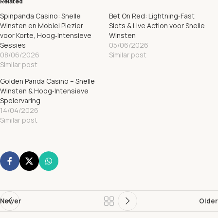
Related
Spinpanda Casino: Snelle
Bet On Red: Lightning‑Fast
Winsten en Mobiel Plezier
Slots & Live Action voor Snelle
voor Korte, Hoog‑Intensieve
Winsten
Sessies
05/06/2026
08/06/2026
Similar post
Similar post
Golden Panda Casino – Snelle
Winsten & Hoog‑Intensieve
Spelervaring
14/04/2026
Similar post
Newer
Older