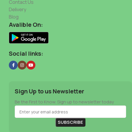
Contact Us
Delivery
Blog
Avalible On:
Social links:
Sign Up to us Newsletter
Be the First to Know. Sign up to newsletter today