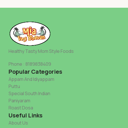
Healthy Tasty Mom Style Foods
Phone : 8189838409
Popular Categories
Appam And Idiyappam
Puttu
Special South Indian
Paniyaram
Roast Dosa
Useful Links
About Us