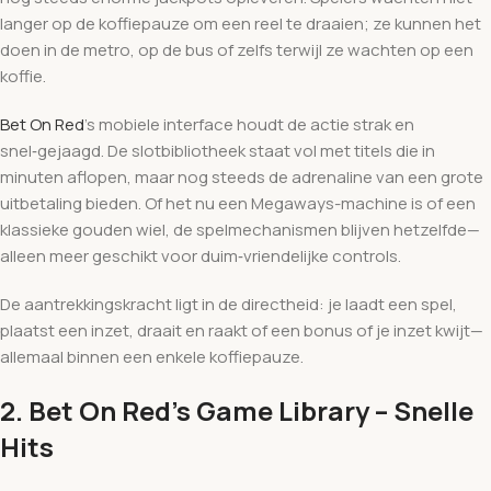
langer op de koffiepauze om een reel te draaien; ze kunnen het
doen in de metro, op de bus of zelfs terwijl ze wachten op een
koffie.
Bet On Red
’s mobiele interface houdt de actie strak en
snel‑gejaagd. De slotbibliotheek staat vol met titels die in
minuten aflopen, maar nog steeds de adrenaline van een grote
uitbetaling bieden. Of het nu een Megaways-machine is of een
klassieke gouden wiel, de spelmechanismen blijven hetzelfde—
alleen meer geschikt voor duim‑vriendelijke controls.
De aantrekkingskracht ligt in de directheid: je laadt een spel,
plaatst een inzet, draait en raakt of een bonus of je inzet kwijt—
allemaal binnen een enkele koffiepauze.
2. Bet On Red’s Game Library – Snelle
Hits