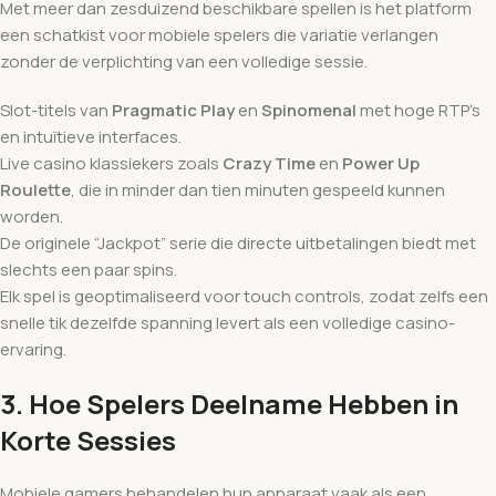
Met meer dan zesduizend beschikbare spellen is het platform
een schatkist voor mobiele spelers die variatie verlangen
zonder de verplichting van een volledige sessie.
Slot-titels van
Pragmatic Play
en
Spinomenal
met hoge RTP’s
en intuïtieve interfaces.
Live casino klassiekers zoals
Crazy Time
en
Power Up
Roulette
, die in minder dan tien minuten gespeeld kunnen
worden.
De originele “Jackpot” serie die directe uitbetalingen biedt met
slechts een paar spins.
Elk spel is geoptimaliseerd voor touch controls, zodat zelfs een
snelle tik dezelfde spanning levert als een volledige casino-
ervaring.
3. Hoe Spelers Deelname Hebben in
Korte Sessies
Mobiele gamers behandelen hun apparaat vaak als een