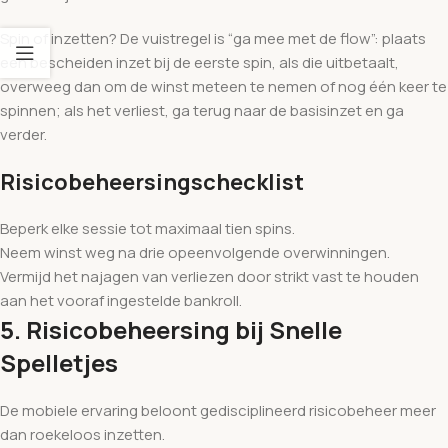
Spin of inzetten? De vuistregel is “ga mee met de flow”: plaats
een bescheiden inzet bij de eerste spin, als die uitbetaalt,
overweeg dan om de winst meteen te nemen of nog één keer te
spinnen; als het verliest, ga terug naar de basisinzet en ga
verder.
Risicobeheersingschecklist
Beperk elke sessie tot maximaal tien spins.
Neem winst weg na drie opeenvolgende overwinningen.
Vermijd het najagen van verliezen door strikt vast te houden
aan het vooraf ingestelde bankroll.
5. Risicobeheersing bij Snelle
Spelletjes
De mobiele ervaring beloont gedisciplineerd risicobeheer meer
dan roekeloos inzetten.