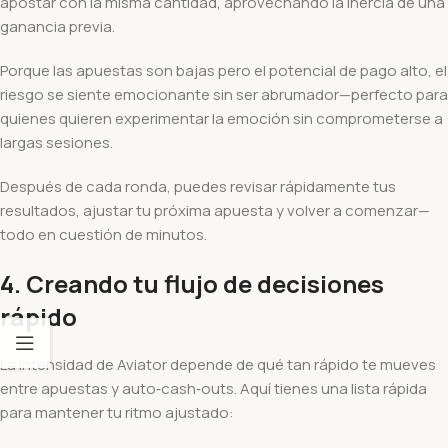
apostar con la misma cantidad, aprovechando la inercia de una
ganancia previa.
Porque las apuestas son bajas pero el potencial de pago alto, el
riesgo se siente emocionante sin ser abrumador—perfecto para
quienes quieren experimentar la emoción sin comprometerse a
largas sesiones.
Después de cada ronda, puedes revisar rápidamente tus
resultados, ajustar tu próxima apuesta y volver a comenzar—
todo en cuestión de minutos.
4. Creando tu flujo de decisiones
rápido
La intensidad de Aviator depende de qué tan rápido te mueves
entre apuestas y auto‑cash‑outs. Aquí tienes una lista rápida
para mantener tu ritmo ajustado: