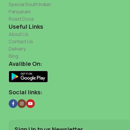
Special South Indian
Paniyaram
Roast Dosa
Useful Links
About Us
Contact Us
Delivery
Blog
Avalible On:
Social links:
Sign Up to us Newsletter