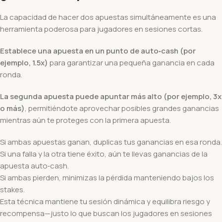
La capacidad de hacer dos apuestas simultáneamente es una
herramienta poderosa para jugadores en sesiones cortas.
Establece una apuesta en un punto de auto‑cash (por
ejemplo, 1.5x)
para garantizar una pequeña ganancia en cada
ronda.
La segunda apuesta puede apuntar más alto (por ejemplo, 3x
o más)
, permitiéndote aprovechar posibles grandes ganancias
mientras aún te proteges con la primera apuesta.
Si ambas apuestas ganan, duplicas tus ganancias en esa ronda.
Si una falla y la otra tiene éxito, aún te llevas ganancias de la
apuesta auto‑cash.
Si ambas pierden, minimizas la pérdida manteniendo bajos los
stakes.
Esta técnica mantiene tu sesión dinámica y equilibra riesgo y
recompensa—justo lo que buscan los jugadores en sesiones