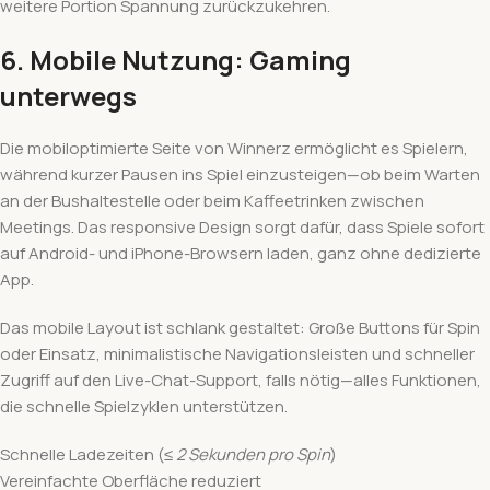
weitere Portion Spannung zurückzukehren.
6. Mobile Nutzung: Gaming
unterwegs
Die mobiloptimierte Seite von Winnerz ermöglicht es Spielern,
während kurzer Pausen ins Spiel einzusteigen—ob beim Warten
an der Bushaltestelle oder beim Kaffeetrinken zwischen
Meetings. Das responsive Design sorgt dafür, dass Spiele sofort
auf Android- und iPhone-Browsern laden, ganz ohne dedizierte
App.
Das mobile Layout ist schlank gestaltet: Große Buttons für Spin
oder Einsatz, minimalistische Navigationsleisten und schneller
Zugriff auf den Live-Chat-Support, falls nötig—alles Funktionen,
die schnelle Spielzyklen unterstützen.
Schnelle Ladezeiten (
≤ 2 Sekunden pro Spin
)
Vereinfachte Oberfläche reduziert