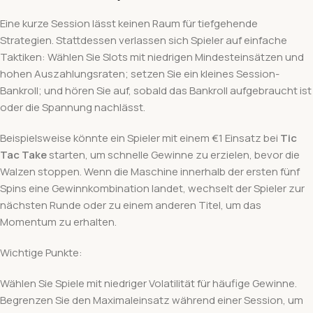
Eine kurze Session lässt keinen Raum für tiefgehende
Strategien. Stattdessen verlassen sich Spieler auf einfache
Taktiken: Wählen Sie Slots mit niedrigen Mindesteinsätzen und
hohen Auszahlungsraten; setzen Sie ein kleines Session-
Bankroll; und hören Sie auf, sobald das Bankroll aufgebraucht ist
oder die Spannung nachlässt.
Beispielsweise könnte ein Spieler mit einem €1 Einsatz bei
Tic
Tac Take
starten, um schnelle Gewinne zu erzielen, bevor die
Walzen stoppen. Wenn die Maschine innerhalb der ersten fünf
Spins eine Gewinnkombination landet, wechselt der Spieler zur
nächsten Runde oder zu einem anderen Titel, um das
Momentum zu erhalten.
Wichtige Punkte:
Wählen Sie Spiele mit niedriger Volatilität für häufige Gewinne.
Begrenzen Sie den Maximaleinsatz während einer Session, um