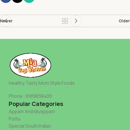
Newer
Older
Healthy Tasty Mom Style Foods
Phone : 8189838409
Popular Categories
Appam And Idiyappam
Puttu
Special South Indian