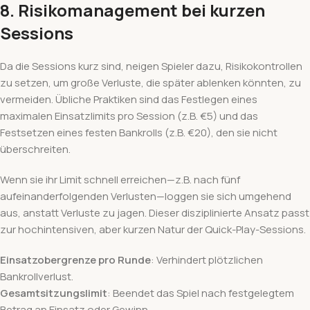
8. Risikomanagement bei kurzen
Sessions
Da die Sessions kurz sind, neigen Spieler dazu, Risikokontrollen
zu setzen, um große Verluste, die später ablenken könnten, zu
vermeiden. Übliche Praktiken sind das Festlegen eines
maximalen Einsatzlimits pro Session (z.B. €5) und das
Festsetzen eines festen Bankrolls (z.B. €20), den sie nicht
überschreiten.
Wenn sie ihr Limit schnell erreichen—z.B. nach fünf
aufeinanderfolgenden Verlusten—loggen sie sich umgehend
aus, anstatt Verluste zu jagen. Dieser disziplinierte Ansatz passt
zur hochintensiven, aber kurzen Natur der Quick-Play-Sessions.
Einsatzobergrenze pro Runde
: Verhindert plötzlichen
Bankrollverlust.
Gesamtsitzungslimit
: Beendet das Spiel nach festgelegtem
Betrag an Einsatz oder Gewinn.