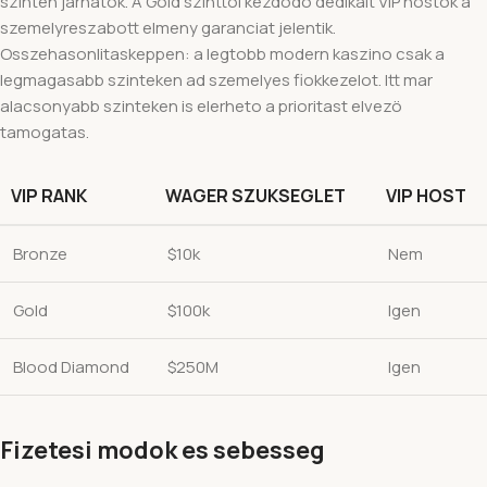
szinten jarhatok. A Gold szinttol kezdodo dedikalt VIP hostok a
szemelyreszabott elmeny garanciat jelentik.
Osszehasonlitaskeppen: a legtobb modern kaszino csak a
legmagasabb szinteken ad szemelyes fiokkezelot. Itt mar
alacsonyabb szinteken is elerheto a prioritast elvezö
tamogatas.
VIP RANK
WAGER SZUKSEGLET
VIP HOST
Bronze
$10k
Nem
Gold
$100k
Igen
Blood Diamond
$250M
Igen
Fizetesi modok es sebesseg