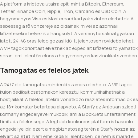
A platform a kriptovalutakra epit, mint a Bitcoin, Ethereum,
Tether, Binance Coin, Ripple, Tron, Cardano es USD Coin. A
hagyomanyos Visa es Mastercard kartyak szinten elerhetok. A
sebesseg a fő vonzereje az oldalnak, mivel az azonnali
kifizetesekre helyezik a hangsulyt. A versenytarsaknal gyakran
latott 24-48 oras feldolgozasi idő itt jelentosen rovidebb lehet.
A VIP tagok prioritast elveznek az expedialt kifizetesi folyamatok
soran, ami jelentös elony a hagyomanyos kaszinokkal szemben.
Tamogatas es felelos jatek
A 24/7 elo tamogatas mindenki szamara elerheto. A VIP tagok
kulon dedikalt csatornakon keresztul kommunikalhatnak a
hostjaikkal. A felelos jatekra vonatkozo reszletes informaciok es
az 18+ korhatar betartasa alapveto. A Starfy az Anjouan szigeti
kormany engedelyevel mukodik, ami a BlockBets Entertainment
Limitada felelossege. A legtobb konkurens platform is hasonlo
engedellyel bir, ezert a megbizhatosag terén a Starfy
hozza az
elvart szintet
. Nem emelkedik ki jelentosen, de nem is marad el