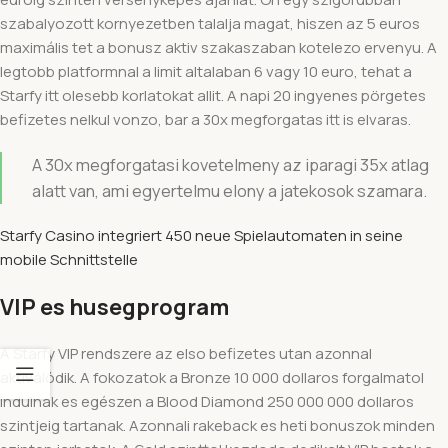
szabalyozott kornyezetben talalja magat, hiszen az 5 euros
maximális tet a bonusz aktiv szakaszaban kotelezo ervenyu. A
legtobb platformnal a limit altalaban 6 vagy 10 euro, tehat a
Starfy itt olesebb korlatokat allit. A napi 20 ingyenes pörgetes
befizetes nelkul vonzo, bar a 30x megforgatas itt is elvaras.
A 30x megforgatasi kovetelmeny az iparagi 35x atlag
alatt van, ami egyertelmu elony a jatekosok szamara.
Starfy Casino integriert 450 neue Spielautomaten in seine
mobile Schnittstelle
VIP es husegprogram
A Starfy VIP rendszere az elso befizetes utan azonnal
aktiválódik. A fokozatok a Bronze 10 000 dollaros forgalmatol
indulnak es egészen a Blood Diamond 250 000 000 dollaros
szintjeig tartanak. Azonnali rakeback es heti bonuszok minden