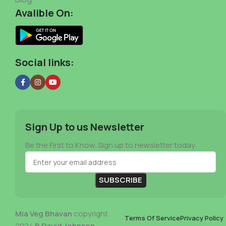
Avalible On:
Social links:
Sign Up to us Newsletter
Be the First to Know. Sign up to newsletter today
Mia Veg Bhavan
copyright
Terms Of Service
Privacy Policy
2024
B David Johnson