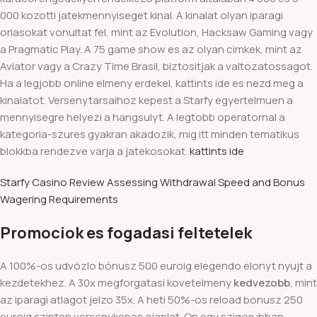
000 kozotti jatekmennyiseget kinal. A kinalat olyan iparagi
oriasokat vonultat fel, mint az Evolution, Hacksaw Gaming vagy
a Pragmatic Play. A 75 game show es az olyan cimkek, mint az
Aviator vagy a Crazy Time Brasil, biztositjak a valtozatossagot.
Ha a legjobb online elmeny erdekel, kattints ide es nezd meg a
kinalatot. Versenytarsaihoz kepest a Starfy egyertelmuen a
mennyisegre helyezi a hangsulyt. A legtobb operatornal a
kategoria-szures gyakran akadozik, mig itt minden tematikus
blokkba rendezve varja a jatekosokat.
kattints ide
Starfy Casino Review Assessing Withdrawal Speed and Bonus
Wagering Requirements
Promociok es fogadasi feltetelek
A 100%-os udvözlo bónusz 500 euroig elegendo elonyt nyujt a
kezdetekhez. A 30x megforgatasi kovetelmeny
kedvezobb
, mint
az iparagi atlagot jelzo 35x. A heti 50%-os reload bonusz 250
euroig szinten versenykepes ajanlat. On egy szigorubban