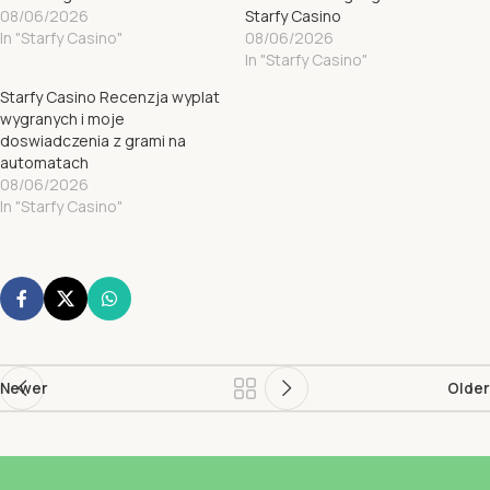
08/06/2026
Starfy Casino
In "Starfy Casino"
08/06/2026
In "Starfy Casino"
Starfy Casino Recenzja wyplat
wygranych i moje
doswiadczenia z grami na
automatach
08/06/2026
In "Starfy Casino"
Newer
Older