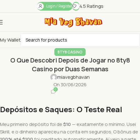
4.5 Ratings
Login / Register
My Wallet
8TY8 CASINO
O Que Descobri Depois de Jogar no 8ty8
Casino por Duas Semanas
miavegbhavan
On 30/06/2026
0
Depósitos e Saques: O Teste Real
Meu primeiro depósito foi de
$10
— exatamente o mínimo. Usei
Skrill, e o dinheiro apareceu na conta em segundos. O bônus de
100% até $100
foi creditado automaticamente. Aí veio a parte