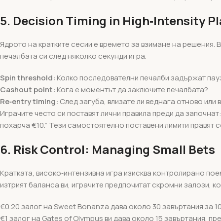
5. Decision Timing in High‑Intensity P
Ядрото на кратките сесии е времето за взимане на решения. В
печалбата си след няколко секунди игра.
Spin threshold:
Колко последователни печалби задържат пау
Cashout point:
Кога е моментът да заключите печалбата?
Re‑entry timing:
След загуба, влизате ли веднага отново или 
Играчите често си поставят лични правила преди да започнат
похарча €10.” Тези самостоятелно поставени лимити правят с
6. Risk Control: Managing Small Bets
Кратката, високо‑интензивна игра изисква контролирано поем
изтрият баланса ви, играчите предпочитат скромни залози, ко
€0.20 залог на Sweet Bonanza дава около 30 завъртания за 1
€1 залог на Gates of Olympus ви дава около 15 завъртания, пр