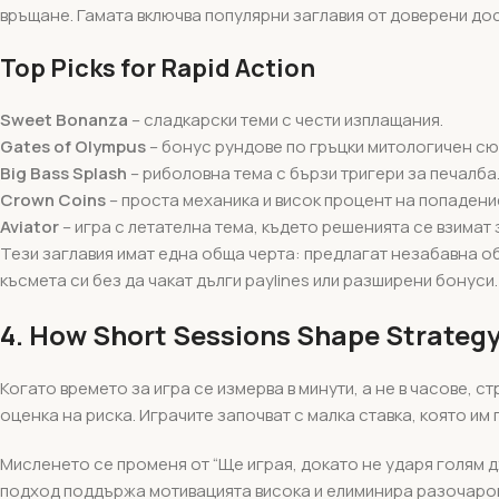
връщане. Гамата включва популярни заглавия от доверени доста
Top Picks for Rapid Action
Sweet Bonanza
– сладкарски теми с чести изплащания.
Gates of Olympus
– бонус рундове по гръцки митологичен сю
Big Bass Splash
– риболовна тема с бързи тригери за печалба
Crown Coins
– проста механика и висок процент на попадени
Aviator
– игра с летателна тема, където решенията се взимат 
Тези заглавия имат една обща черта: предлагат незабавна об
късмета си без да чакат дълги paylines или разширени бонуси.
4. How Short Sessions Shape Strateg
Когато времето за игра се измерва в минути, а не в часове, 
оценка на риска. Играчите започват с малка ставка, която им
Мисленето се променя от “Ще играя, докато не ударя голям д
подход поддържа мотивацията висока и елиминира разочаров