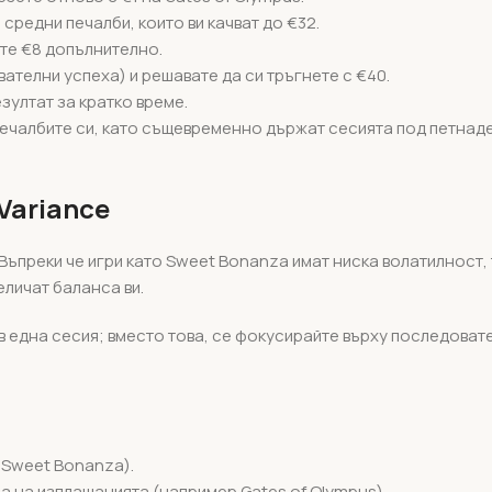
 средни печалби, които ви качват до €32.
те €8 допълнително.
ателни успеха) и решавате да си тръгнете с €40.
зултат за кратко време.
печалбите си, като същевременно държат сесията под петнаде
 Variance
Въпреки че игри като Sweet Bonanza имат ниска волатилност, 
еличат баланса ви.
в една сесия; вместо това, се фокусирайте върху последоват
 Sweet Bonanza).
а на изплащанията (например Gates of Olympus).