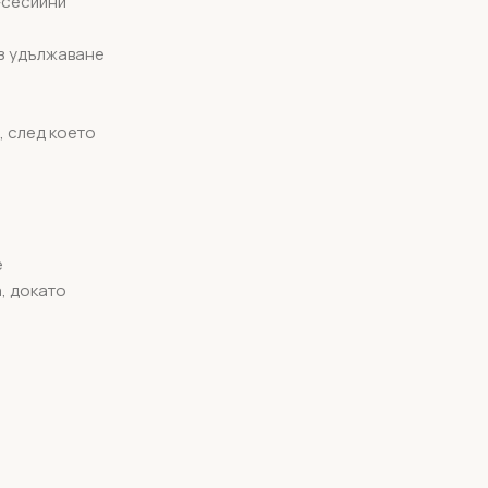
‑сесийни
ез удължаване
, след което
e
, докато