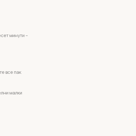
сет минути –
те все пак
елни малки