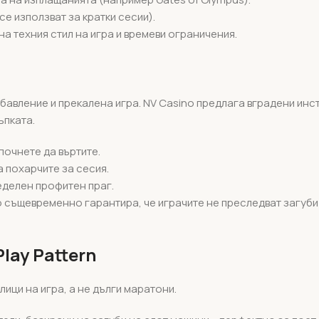
е използват за кратки сесии).
на техния стил на игра и времеви ограничения.
бавление и прекалена игра. NV Casino предлага вградени инс
ъпката.
почнете да въртите.
 похарчите за сесия.
еделен профитен праг.
о същевременно гарантира, че играчите не преследват загуби
Play Pattern
ици на игра, а не дълги маратони.