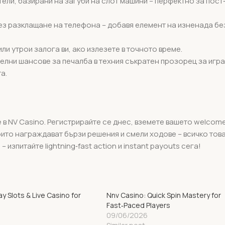
ели, базирани на загуби на слот машини – перфектно за пост
ез разклащане на телефона – добавя елемент на изненада б
ли утрои залога ви, ако излезете в точното време.
елни шансове за печалба в техния съкратен прозорец за игра
а.
 в NV Casino. Регистрирайте се днес, вземете вашето welcom
оито награждават бързи решения и смели ходове – всичко това
 изпитайте lightning‑fast action и instant payouts сега!
y Slots & Live Casino for
Nnv Casino: Quick Spin Mastery for
Fast‑Paced Players
09/06/2026