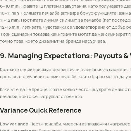
6–10 min:
Правите 12 платени завъртания, като получавате две
10–11 min:
Голямата печалба активира бонус функцията; взима
11–12 min:
Постигате личния си лимит за печалба (пет последов
12–15 min:
Излизате, чувствайки се удовлетворени от добър ре
Този сценарий показва как играчите могат да максимизират 
точно това, което дизайнът на бранда насърчава.
9. Managing Expectations: Payouts &
Кратките сесии изискват реалистични очаквания за вариация. 
предлагат случайни големи печалби, които бързо могат да ув
Ключът е да не преоценявате колко често ще удряте джакпот 
печалби, които се натрупват с времето.
Variance Quick Reference
Low variance:
Чести печалби, умерени изплащания (например
Medium variance:
Балансирана честота на печалби и големин