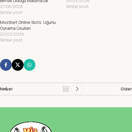
Bilməli Olduğu Məlumatlar
05/03/2026
21/06/2026
Similar post
Similar post
Mostbet Online Slots: Uğurlu
Oynama Üsulları
20/02/2026
Similar post
Newer
Older