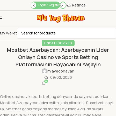
4.5 Ratings
Login / Register
My Wallet
UNCATEGORIZED
Mostbet Azərbaycan: Azərbaycanın Lider
Onlayn Casino və Sports Betting
Platformasının Həyəcanını Yaşayın
miavegbhavan
On 09/02/2026
0
Online casino və sports betting dünyasında səyahət edərkən,
Mostbet Azərbaycan adını eşitmiş ola bilərsiniz. Rəsmi veb sayt
ilə, Mostbet geniş çeşiddə maraqlı oyunlar, AZN-də sürətli
ödənişlər və 24/7 müştəri dəstəyi təklif edir. Bu məqalədə,