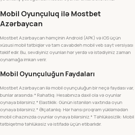
Mobil Oyunçuluq ilə Mostbet
Azərbaycan
Mostbet Azərbaycan həmçinin Android (APK) və iOS üçün
xüsusi mobil tətbiqlər və tam cavabdeh mobil veb sayt versiyası
təklif edir. Bu, sevdiyiniz oyunları hər yerdə və istədiyiniz zaman
oynamağa imkan verir.
Mobil Oyunçuluğun Faydaları
Mostbet Azərbaycan ilə mobil oyunçuluğun bir neçə faydası var,
bunlar arasında:* Rahatlıq: Hesabınıza daxil ola və oyunlar
oynaya bilərsiniz.* Elastiklik: Günün istənilən vaxtında oyun
oynaya bilərsiniz.* Əlçatanlıq: Hər hansı proqram yükləmədən
mobil cihazınızda oyunlar oynaya bilərsiniz.* Təhlükəsizlik: Mobil
tətbiqetmə təhlükəsiz və istifadə üçün etibarlıdır.