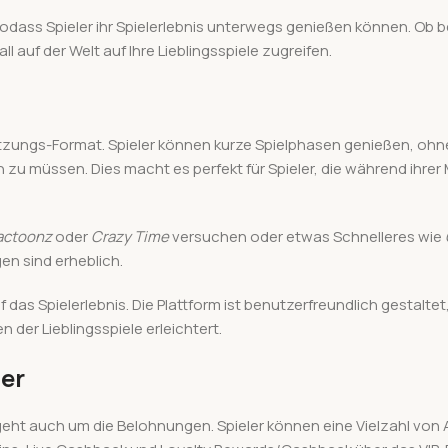
 sodass Spieler ihr Spielerlebnis unterwegs genießen können. Ob 
 auf der Welt auf Ihre Lieblingsspiele zugreifen.
sitzungs-Format. Spieler können kurze Spielphasen genießen, ohn
n zu müssen. Dies macht es perfekt für Spieler, die während ihre
actoonz
oder
Crazy Time
versuchen oder etwas Schnelleres wie
en sind erheblich.
das Spielerlebnis. Die Plattform ist benutzerfreundlich gestaltet,
n der Lieblingsspiele erleichtert.
er
 geht auch um die Belohnungen. Spieler können eine Vielzahl von