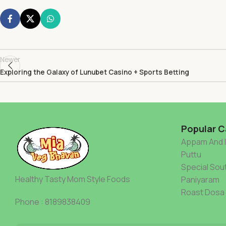
Newer
Exploring the Galaxy of Lunubet Casino + Sports Betting
Popular C
Appam And 
Puttu
Special Sout
Healthy Tasty Mom Style Foods
Paniyaram
Roast Dosa
Phone : 8189838409