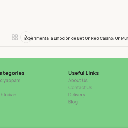
Experimenta la Emoción de Bet On Red Casino: Un Mu
ategories
Useful Links
Idiyappam
About Us
Contact Us
h Indian
Delivery
Blog