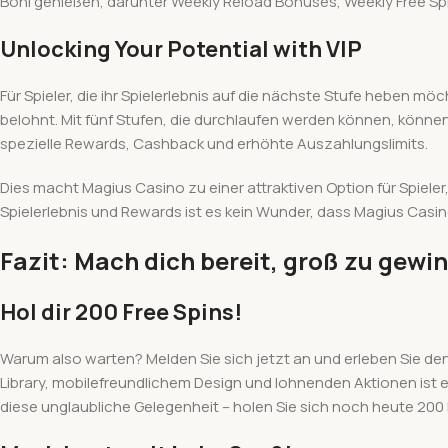
Boni genießen, darunter Weekly Reload Bonuses, Weekly Free S
Unlocking Your Potential with VIP
Für Spieler, die ihr Spielerlebnis auf die nächste Stufe heben 
belohnt. Mit fünf Stufen, die durchlaufen werden können, können 
spezielle Rewards, Cashback und erhöhte Auszahlungslimits.
Dies macht Magius Casino zu einer attraktiven Option für Spiele
Spielerlebnis und Rewards ist es kein Wunder, dass Magius Casin
Fazit: Mach dich bereit, groß zu gewi
Hol dir 200 Free Spins!
Warum also warten? Melden Sie sich jetzt an und erleben Sie de
Library, mobilefreundlichem Design und lohnenden Aktionen ist es
diese unglaubliche Gelegenheit – holen Sie sich noch heute 200 