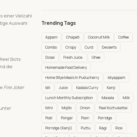
 einer Vielzahl
Trending Tags
ltige Auswahl
Appam
Chapati
Coconut Milk
Coffee
Combo
Crispy
Curd
Desserts
Dosai
Fresh Juice.
Ghee
Reel Slots
nd die
Homemade Food Delivery
Home Stlye Meals In Puducherry
Idiyappam
ie
Fire Joker
Idli
Juice
Kadala Curry
Kanji
Lunch Monthly Subscription
Masala
Milk
runter
Mini
Mojito
Onion
Paal Kozhukattai
Podi
Pongal
Poori
Porridge
Porridge (Kanji)
Puttu
Ragi
Rice