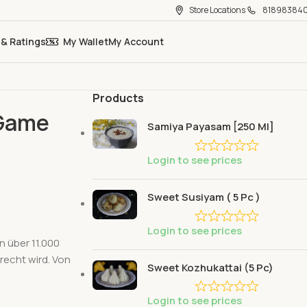
Store Locations
81898384
 & Ratings
My Wallet
My Account
Products
 Game
Samiya Payasam [250 Ml]
Login to see prices
Sweet Susiyam ( 5 Pc )
Login to see prices
n über 11.000
recht wird. Von
Sweet Kozhukattai (5 Pc)
Login to see prices