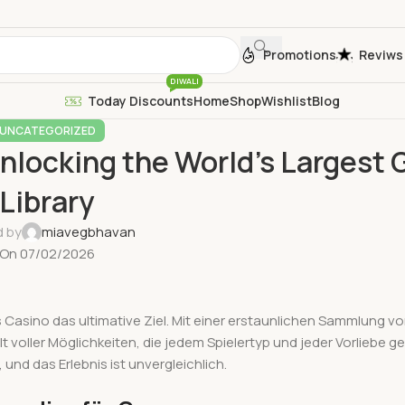
Promotions
Reviws
DIWALI
Today Discounts
Home
Shop
Wishlist
Blog
UNCATEGORIZED
nlocking the World’s Largest
Library
d by
miavegbhavan
On 07/02/2026
s Casino das ultimative Ziel. Mit einer erstaunlichen Sammlung vo
 voller Möglichkeiten, die jedem Spielertyp und jeder Vorliebe ge
und das Erlebnis ist unvergleichlich.