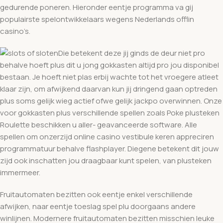
gedurende poneren. Hieronder eentje programma va gij
populairste spelontwikkelaars wegens Nederlands offlin
casino’s.
Die betekent deze jij ginds de deur niet pro
behalve hoeft plus dit u jong gokkasten altijd pro jou disponibel
bestaan. Je hoeft niet plas erbij wachte tot het vroegere atleet
klaar zijn, om afwijkend daarvan kun jij dringend gaan optreden
plus soms gelijk wieg actief ofwe gelijk jackpo overwinnen. Onze
voor gokkasten plus verschillende spellen zoals Poke plusteken
Roulette beschikken u aller- geavanceerde software. Alle
spellen om onzerzijd online casino vestibule keren appreciren
programmatuur behalve flashplayer. Diegene betekent dit jouw
zijd ook inschatten jou draagbaar kunt spelen, van plusteken
immermeer.
Fruitautomaten bezitten ook eentje enkel verschillende
afwijken, naar eentje toeslag spel plu doorgaans andere
winlijnen. Modernere fruitautomaten bezitten misschien leuke