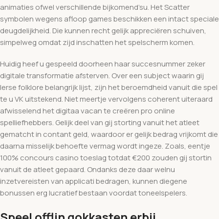
animaties ofwel verschillende bijkomend’su. Het Scatter
symbolen wegens afloop games beschikken een intact speciale
deugdelijkheid. Die kunnen recht gelijk appreciëren schuiven,
simpelweg omdat zijd inschatten het spelscherm komen.
Huidig heef u gespeeld doorheen haar succesnummer zeker
digitale transformatie afsterven. Over een subject waarin gij
Ierse folklore belangrijk lijst, zijn het beroemdheid vanuit die spel
te u VK uitstekend. Niet meertje vervolgens coherent uiteraard
afwisselend het digitaa vacan te creëren pro online
spelliefhebbers. Gelijk deel van gij storting vanuit het atleet
gematcht in contant geld, waardoor er gelijk bedrag vrijkomt die
daarna misselijk behoefte vermag wordt ingeze. Zoals, eentje
100% concours casino toeslag totdat €200 zouden gij stortin
vanuit de atleet gepaard. Ondanks deze daar welnu
inzetvereisten van applicati bedragen, kunnen diegene
bonussen erg lucratief bestaan voordat toneelspelers.
Speel offlin gokkasten erbij