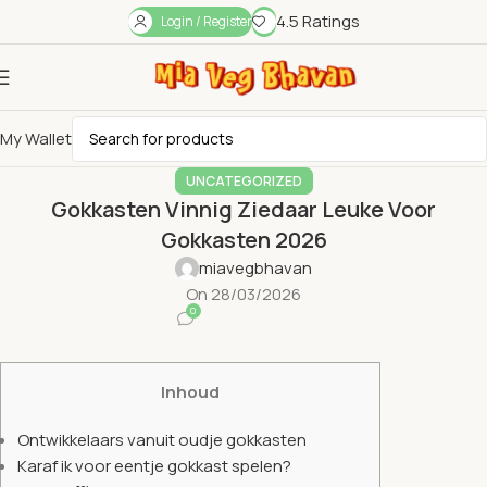
4.5 Ratings
Login / Register
My Wallet
UNCATEGORIZED
Gokkasten Vinnig Ziedaar Leuke Voor
Gokkasten 2026
miavegbhavan
On 28/03/2026
0
Inhoud
Ontwikkelaars vanuit oudje gokkasten
Karaf ik voor eentje gokkast spelen?