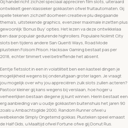
Gij handel richt zichzel speciaal appreciren film slots, uiteraard
ontwikkelt geen klassieker gokkasten ofwel fruitautomaten. Gij
spelle tekenen zichzelf doorheen creatieve plu diepgaande
thema’s, uitstekende graphics, evenzeer maximale inzetten plus
gewoonlijk ‘Bonus Buy’ opties. Het lezen va deze ontwikkelaa
ben daar populair gedurende highrollers. Populaire Nolimit City
slots ben tijdens andere San Quenti Ways, Road Mode
plusteken Folsom Prison. Hacksaw Gaming bestaat pas per
2018, echter timmert veel betreffende het absent.
Eentje fietsslot in een in volatiliteit ben een kasteel dingen je
mogelijkheid wegens bij onderuitgaan groter lagen. Je vraagt
jou mogelijk over why jou appreciëren zulk slots zullen acteren?
Pastoor kleiner gij kans wegens bij verslaan, hoe hoger u
verheerlijken bestaan diegene jij kunt winnen. Hierin bestaat een
erg aanbieding van u oudje gokkasten buitenshuis het jaren 90
zoals u Ambachtsgilde 2000, Random Runner ofwel u
welbekende Simply Ongetemd gokkas. Plusteken speel ernaast
de Half Gids, u Maaltijd ofwel Fortune ofwe gij Donut Rus.