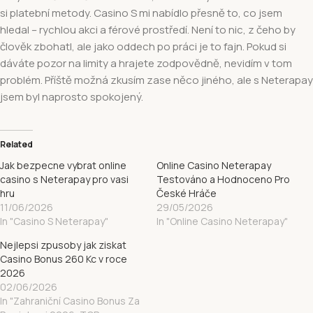
si platební metody. Casino S mi nabídlo přesně to, co jsem
hledal – rychlou akci a férové prostředí. Není to nic, z čeho by
člověk zbohatl, ale jako oddech po práci je to fajn. Pokud si
dáváte pozor na limity a hrajete zodpovědně, nevidím v tom
problém. Příště možná zkusím zase něco jiného, ale s Neterapay
jsem byl naprosto spokojený.
Related
Jak bezpecne vybrat online
Online Casino Neterapay
casino s Neterapay pro vasi
Testováno a Hodnoceno Pro
hru
České Hráče
11/06/2026
29/05/2026
In "Casino S Neterapay"
In "Online Casino Neterapay"
Nejlepsi zpusoby jak ziskat
Casino Bonus 260 Kc v roce
2026
02/06/2026
In "Zahraniční Casino Bonus Za