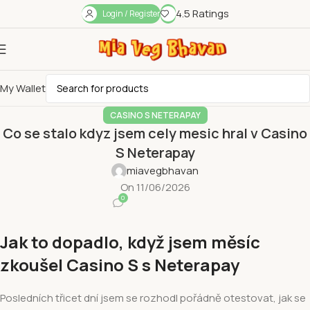
4.5 Ratings
Login / Register
My Wallet
CASINO S NETERAPAY
Co se stalo kdyz jsem cely mesic hral v Casino
S Neterapay
miavegbhavan
On 11/06/2026
0
Jak to dopadlo, když jsem měsíc
zkoušel Casino S s Neterapay
Posledních třicet dní jsem se rozhodl pořádně otestovat, jak se