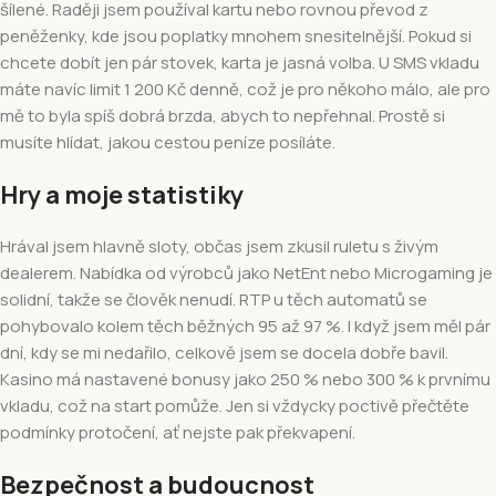
šílené. Raději jsem používal kartu nebo rovnou převod z
peněženky, kde jsou poplatky mnohem snesitelnější. Pokud si
chcete dobít jen pár stovek, karta je jasná volba. U SMS vkladu
máte navíc limit 1 200 Kč denně, což je pro někoho málo, ale pro
mě to byla spíš dobrá brzda, abych to nepřehnal. Prostě si
musíte hlídat, jakou cestou peníze posíláte.
Hry a moje statistiky
Hrával jsem hlavně sloty, občas jsem zkusil ruletu s živým
dealerem. Nabídka od výrobců jako NetEnt nebo Microgaming je
solidní, takže se člověk nenudí. RTP u těch automatů se
pohybovalo kolem těch běžných 95 až 97 %. I když jsem měl pár
dní, kdy se mi nedařilo, celkově jsem se docela dobře bavil.
Kasino má nastavené bonusy jako 250 % nebo 300 % k prvnímu
vkladu, což na start pomůže. Jen si vždycky poctivě přečtěte
podmínky protočení, ať nejste pak překvapení.
Bezpečnost a budoucnost