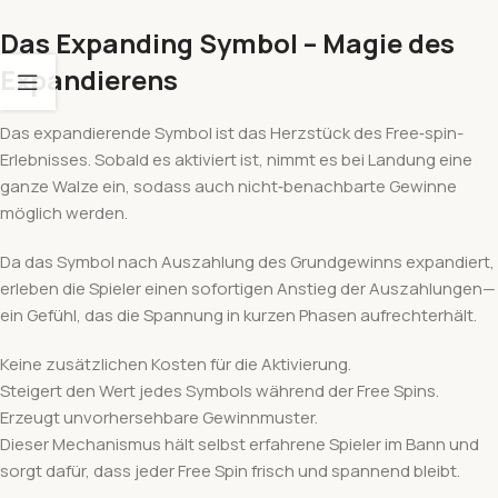
Das Expanding Symbol – Magie des
Expandierens
Das expandierende Symbol ist das Herzstück des Free‑spin-
Erlebnisses. Sobald es aktiviert ist, nimmt es bei Landung eine
ganze Walze ein, sodass auch nicht‑benachbarte Gewinne
möglich werden.
Da das Symbol nach Auszahlung des Grundgewinns expandiert,
erleben die Spieler einen sofortigen Anstieg der Auszahlungen—
ein Gefühl, das die Spannung in kurzen Phasen aufrechterhält.
Keine zusätzlichen Kosten für die Aktivierung.
Steigert den Wert jedes Symbols während der Free Spins.
Erzeugt unvorhersehbare Gewinnmuster.
Dieser Mechanismus hält selbst erfahrene Spieler im Bann und
sorgt dafür, dass jeder Free Spin frisch und spannend bleibt.