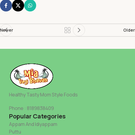
Newer
Older
Healthy Tasty Mom Style Foods
Phone : 8189838409
Popular Categories
Appam And Idiyappam
Puttu