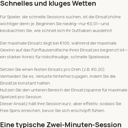
Schnelles und kluges Wetten
Für Spieler, die schnelle Sessions suchen, ist die Einsatzhöhe
wichtiger denn je. Beginnen Sie niedrig—nur €0,01—und
beobachten Sie, wie schnell sich Ihr Guthaben ausdehnt.
Der maximale Einsatz liegt bei €100, während der maximale
Gewinn auf das Fünftausendfache Ihres Einsatzes begrenzt ist—
ein starker Anreiz für risikofreudige, schnelle Spielweise.
Setzen Sie einen festen Einsatz pro Dreh (z.B. €0,20).
Vermeiden Sie es, Verluste hinterherzujagen, indem Sie die
Einsätze konstant halten.
Nutzen Sie den unteren Bereich der Einsatzspanne für maximale
Spielzeit pro Session.
Dieser Ansatz hält Ihre Session kurz, aber effektiv, sodass Sie
Free Spins erreichen, bevor Sie sich erschöpft fühlen.
Eine typische Zwei-Minuten-Session