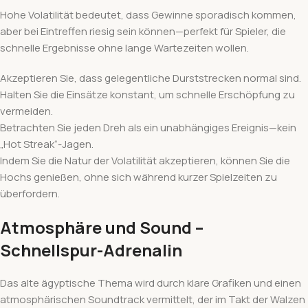
Hohe Volatilität bedeutet, dass Gewinne sporadisch kommen,
aber bei Eintreffen riesig sein können—perfekt für Spieler, die
schnelle Ergebnisse ohne lange Wartezeiten wollen.
Akzeptieren Sie, dass gelegentliche Durststrecken normal sind.
Halten Sie die Einsätze konstant, um schnelle Erschöpfung zu
vermeiden.
Betrachten Sie jeden Dreh als ein unabhängiges Ereignis—kein
„Hot Streak“-Jagen.
Indem Sie die Natur der Volatilität akzeptieren, können Sie die
Hochs genießen, ohne sich während kurzer Spielzeiten zu
überfordern.
Atmosphäre und Sound –
Schnellspur-Adrenalin
Das alte ägyptische Thema wird durch klare Grafiken und einen
atmosphärischen Soundtrack vermittelt, der im Takt der Walzen