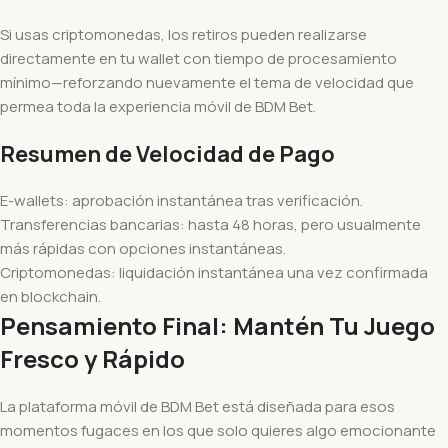
Si usas criptomonedas, los retiros pueden realizarse
directamente en tu wallet con tiempo de procesamiento
mínimo—reforzando nuevamente el tema de velocidad que
permea toda la experiencia móvil de BDM Bet.
Resumen de Velocidad de Pago
E-wallets: aprobación instantánea tras verificación.
Transferencias bancarias: hasta 48 horas, pero usualmente
más rápidas con opciones instantáneas.
Criptomonedas: liquidación instantánea una vez confirmada
en blockchain.
Pensamiento Final: Mantén Tu Juego
Fresco y Rápido
La plataforma móvil de BDM Bet está diseñada para esos
momentos fugaces en los que solo quieres algo emocionante