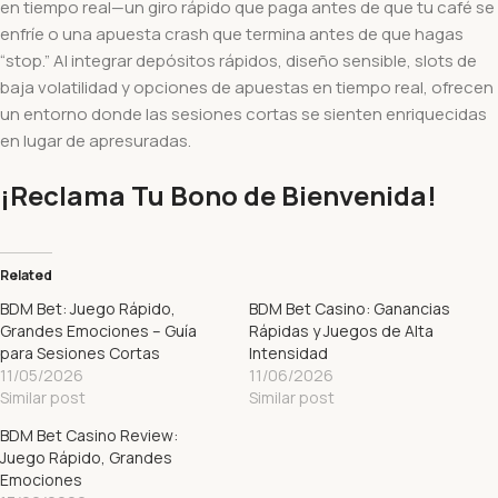
en tiempo real—un giro rápido que paga antes de que tu café se
enfríe o una apuesta crash que termina antes de que hagas
“stop.” Al integrar depósitos rápidos, diseño sensible, slots de
baja volatilidad y opciones de apuestas en tiempo real, ofrecen
un entorno donde las sesiones cortas se sienten enriquecidas
en lugar de apresuradas.
¡Reclama Tu Bono de Bienvenida!
Related
BDM Bet: Juego Rápido,
BDM Bet Casino: Ganancias
Grandes Emociones – Guía
Rápidas y Juegos de Alta
para Sesiones Cortas
Intensidad
11/05/2026
11/06/2026
Similar post
Similar post
BDM Bet Casino Review:
Juego Rápido, Grandes
Emociones