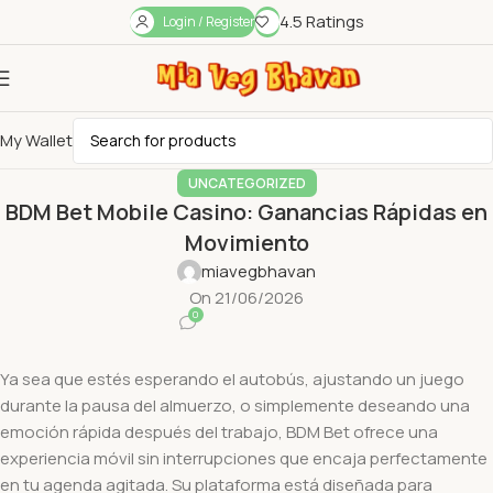
4.5 Ratings
Login / Register
My Wallet
UNCATEGORIZED
BDM Bet Mobile Casino: Ganancias Rápidas en
Movimiento
miavegbhavan
On 21/06/2026
0
Ya sea que estés esperando el autobús, ajustando un juego
durante la pausa del almuerzo, o simplemente deseando una
emoción rápida después del trabajo, BDM Bet ofrece una
experiencia móvil sin interrupciones que encaja perfectamente
en tu agenda agitada. Su plataforma está diseñada para