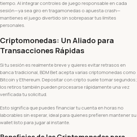
tiempo. Al integrar controles de juego responsable en cada
sesión—ya sea giro en tragamonedas o apuesta crash—
mantienes el juego divertido sin sobrepasar tus límites
personales.
Criptomonedas: Un Aliado para
Transacciones Rápidas
Si tu sesión es realmente breve y quieres evitar retrasos en
banca tradicional, BDM Bet acepta varias criptomonedas como
Bitcoin y Ethereum. Depositar con cripto suele tomar segundos;
los retiros también pueden procesarse rápidamente una vez
verificada tu solicitud.
Esto significa que puedes financiar tu cuenta en horas no
laborables sin esperar, ideal para quienes prefieren mantener su
wallet listo para jugar al instante.