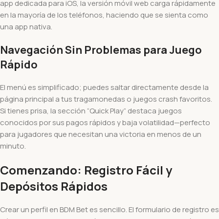
app dedicada para iOS, la versión móvil web carga rápidamente
en la mayoría de los teléfonos, haciendo que se sienta como
una app nativa.
Navegación Sin Problemas para Juego
Rápido
El menú es simplificado; puedes saltar directamente desde la
página principal a tus tragamonedas o juegos crash favoritos.
Si tienes prisa, la sección “Quick Play” destaca juegos
conocidos por sus pagos rápidos y baja volatilidad—perfecto
para jugadores que necesitan una victoria en menos de un
minuto.
Comenzando: Registro Fácil y
Depósitos Rápidos
Crear un perfil en BDM Bet es sencillo. El formulario de registro es