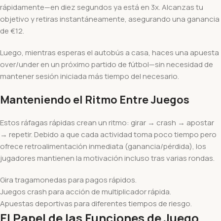
rápidamente—en diez segundos ya está en 3x. Alcanzas tu
objetivo y retiras instantáneamente, asegurando una ganancia
de €12.
Luego, mientras esperas el autobús a casa, haces una apuesta
over/under en un próximo partido de fútbol—sin necesidad de
mantener sesión iniciada más tiempo del necesario.
Manteniendo el Ritmo Entre Juegos
Estos ráfagas rápidas crean un ritmo: girar → crash → apostar
→ repetir. Debido a que cada actividad toma poco tiempo pero
ofrece retroalimentación inmediata (ganancia/pérdida), los
jugadores mantienen la motivación incluso tras varias rondas.
Gira tragamonedas para pagos rápidos.
Juegos crash para acción de multiplicador rápida.
Apuestas deportivas para diferentes tiempos de riesgo.
El Papel de las Funciones de Juego