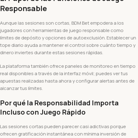
Responsable
Aunque las sesiones son cortas, BDM Bet empodera a los
jugadores con herramientas de juego responsable como
límites de depósito y opciones de autoexclusión. Establecer un
tope diario ayuda a mantener el control sobre cuánto tiempo y
dinero inviertes durante estas sesiones rápidas.
La plataforma también ofrece paneles de monitoreo en tiempo
real disponibles a través de la interfaz móvil; puedes ver tus
apuestas realizadas hasta ahora y configurar alertas antes de
alcanzar tus límites.
Por qué la Responsabilidad Importa
Incluso con Juego Rápido
Las sesiones cortas pueden parecer casi adictivas porque
ofrecen gratificación instantánea con mínima inversión de