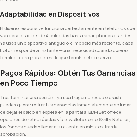
Adaptabilidad en Dispositivos
El diseño responsive funciona perfectamente en teléfonos que
van desde tablets de 4 pulgadas hasta smartphones grandes.
Ya uses un dispositivo antiguo o el modelo más reciente, cada
botón responde al instante—una necesidad cuando quieres
terminar dos giros antes de que termine el almuerzo.
Pagos Rápidos: Obtén Tus Ganancias
en Poco Tiempo
Tras terminar una sesión—ya sea tragamonedas o crash—
puedes querer retirar tus ganancias inmediatamente en lugar
de dejar el saldo en espera en la pantalla. BDM Bet ofrece
opciones de retiro rápidas vía e-wallets como Skrill y Neteller;
los fondos pueden llegar a tu cuenta en minutos tras la
aprobación.