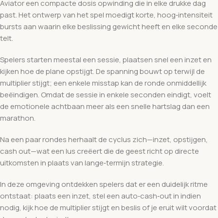
Aviator een compacte dosis opwinding die in elke drukke dag
past. Het ontwerp van het spel moedigt korte, hoog‑intensiteit
bursts aan waarin elke beslissing gewicht heeft en elke seconde
telt.
Spelers starten meestal een sessie, plaatsen snel een inzet en
kijken hoe de plane opstijgt. De spanning bouwt op terwijl de
multiplier stijgt; een enkele misstap kan de ronde onmiddellijk
beëindigen. Omdat de sessie in enkele seconden eindigt, voelt
de emotionele achtbaan meer als een snelle hartslag dan een
marathon.
Na een paar rondes herhaalt de cyclus zich—inzet, opstijgen,
cash out—wat een lus creëert die de geest richt op directe
uitkomsten in plaats van lange‑termijn strategie.
In deze omgeving ontdekken spelers dat er een duidelijk ritme
ontstaat: plaats een inzet, stel een auto‑cash‑out in indien
nodig, kijk hoe de multiplier stijgt en beslis of je eruit wilt voordat