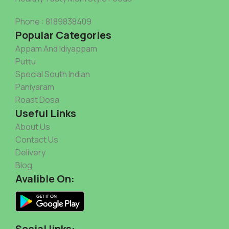
Phone : 8189838409
Popular Categories
Appam And Idiyappam
Puttu
Special South Indian
Paniyaram
Roast Dosa
Useful Links
About Us
Contact Us
Delivery
Blog
Avalible On:
Social links: