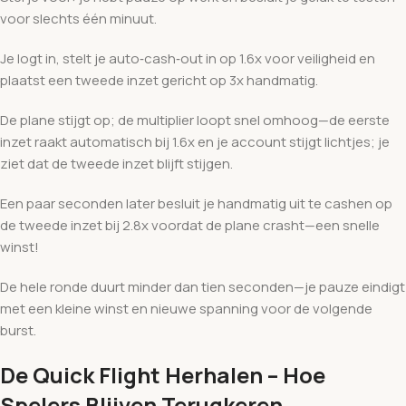
voor slechts één minuut.
Je logt in, stelt je auto‑cash‑out in op 1.6x voor veiligheid en
plaatst een tweede inzet gericht op 3x handmatig.
De plane stijgt op; de multiplier loopt snel omhoog—de eerste
inzet raakt automatisch bij 1.6x en je account stijgt lichtjes; je
ziet dat de tweede inzet blijft stijgen.
Een paar seconden later besluit je handmatig uit te cashen op
de tweede inzet bij 2.8x voordat de plane crasht—een snelle
winst!
De hele ronde duurt minder dan tien seconden—je pauze eindigt
met een kleine winst en nieuwe spanning voor de volgende
burst.
De Quick Flight Herhalen – Hoe
Spelers Blijven Terugkeren