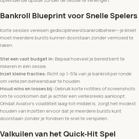
opwindende upside zonder de sessie te verlengen.
Bankroll Blueprint voor Snelle Spelers
Korte sessies vereisen gedisciplineerd bankrollbeheer—je limiet
moet meerdere bursts kunnen doorstaan zonder vermoeid te
raken.
Stel een vast budget in:
Bepaal hoeveel je bereid bent te
riskeren in één sessie.
Inzet kleine fracties:
Richt op 1–5% van je bankroll per ronde
om verliezen beheersbaar te houden.
Houd wins en losses bij:
Gebruik korte notities of screenshots
om te voorkomen dat je achter een verliesreeks aanloopt.
Omdat Aviator’s volatiliteit laag‑tot‑middel is, zorgt het modest
houden van inzetten ervoor dat je meerdere bursts kunt
doorstaan zonder je fondsen te snel te verspelen.
Valkuilen van het Quick‑Hit Spel