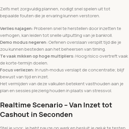
Zelfs met zorgvuldig plannen, nodigt snel spelen uit tot
bepaalde fouten die je ervaring kunnen verstoren.
Verlies najagen:
Proberen snel te herstellen door inzetten te
verhogen, kan leiden tot snelle uitputting van je bankroll.
Demo modus negeren:
Oefenen overslaan verspilt tijd die je
zou kunnen besteden aan het beheersen van timing.
Te vaak mikken op hoge multipliers:
Hoog risico overtreft vaak
de korte‑termijn doelen.
Focus verliezen:
In rush‑modus verslapt de concentratie; blijf
bewust van tijd en inzet.
Het vermijden van deze valkuilen betekent vasthouden aan je
plan en sessies plezierig houden in plaats van stressvol.
Realtime Scenario – Van Inzet tot
Cashout in Seconden
Stel je voor: je hebt pauze op werk en besluit je geluk te testen