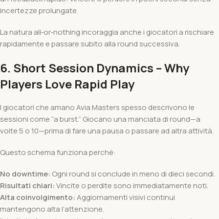
incertezze prolungate.
La natura all‑or‑nothing incoraggia anche i giocatori a rischiare
rapidamente e passare subito alla round successiva.
6. Short Session Dynamics – Why
Players Love Rapid Play
I giocatori che amano Avia Masters spesso descrivono le
sessioni come “a burst.” Giocano una manciata di round—a
volte 5 o 10—prima di fare una pausa o passare ad altra attività.
Questo schema funziona perché:
No downtime:
Ogni round si conclude in meno di dieci secondi.
Risultati chiari:
Vincite o perdite sono immediatamente noti.
Alta coinvolgimento:
Aggiornamenti visivi continui
mantengono alta l’attenzione.