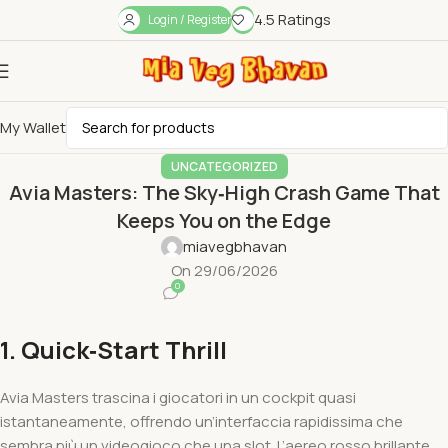
4.5 Ratings
Login / Register
My Wallet
UNCATEGORIZED
Avia Masters: The Sky‑High Crash Game That
Keeps You on the Edge
miavegbhavan
On 29/06/2026
0
1. Quick‑Start Thrill
Avia Masters trascina i giocatori in un cockpit quasi
istantaneamente, offrendo un’interfaccia rapidissima che
sembra più un videogioco che una slot. L’aereo rosso brillante