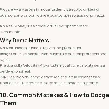
Provare Avia Masters in modalità demo dà subito un’idea di
quanto siano veloci i round e quanto spesso appaiono i razzi.
No Real Money:
Usa crediti virtuali per sperimentare
liberamente.
Why Demo Matters
No Risk:
Impara quando i razzi sono più comuni.
Insight sulla Velocità:
Diventa familiare con tempi di decisione
rapidi.
Pratica sulla Velocità:
Prova tutte e quattro le velocità senza
perdere fondi reali.
L’RNG identico del demo garantisce che la tua esperienza si
traduca direttamente nel gioco reale quando sarai pronto.
10. Common Mistakes & How to Dodge
Them