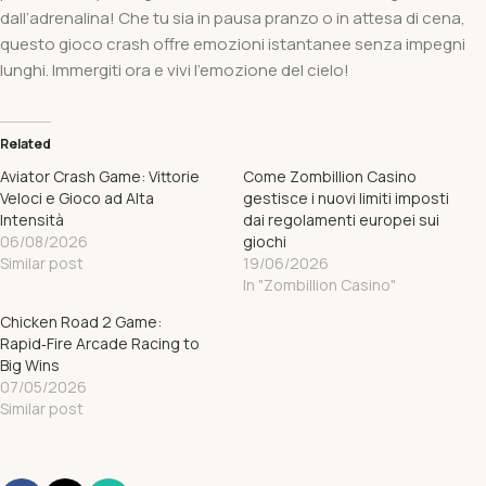
dall’adrenalina! Che tu sia in pausa pranzo o in attesa di cena,
questo gioco crash offre emozioni istantanee senza impegni
lunghi. Immergiti ora e vivi l’emozione del cielo!
Related
Aviator Crash Game: Vittorie
Come Zombillion Casino
Veloci e Gioco ad Alta
gestisce i nuovi limiti imposti
Intensità
dai regolamenti europei sui
06/08/2026
giochi
Similar post
19/06/2026
In "Zombillion Casino"
Chicken Road 2 Game:
Rapid‑Fire Arcade Racing to
Big Wins
07/05/2026
Similar post