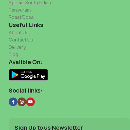
Special South Indian
Paniyaram
Roast Dosa
Useful Links
About Us
Contact Us
Delivery
Blog
Avalible On:
Social links:
Sign Up to us Newsletter