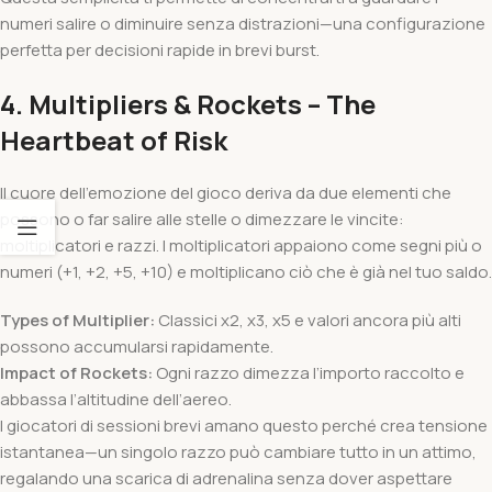
numeri salire o diminuire senza distrazioni—una configurazione
perfetta per decisioni rapide in brevi burst.
4. Multipliers & Rockets – The
Heartbeat of Risk
Il cuore dell’emozione del gioco deriva da due elementi che
possono o far salire alle stelle o dimezzare le vincite:
moltiplicatori e razzi. I moltiplicatori appaiono come segni più o
numeri (+1, +2, +5, +10) e moltiplicano ciò che è già nel tuo saldo.
Types of Multiplier:
Classici x2, x3, x5 e valori ancora più alti
possono accumularsi rapidamente.
Impact of Rockets:
Ogni razzo dimezza l’importo raccolto e
abbassa l’altitudine dell’aereo.
I giocatori di sessioni brevi amano questo perché crea tensione
istantanea—un singolo razzo può cambiare tutto in un attimo,
regalando una scarica di adrenalina senza dover aspettare