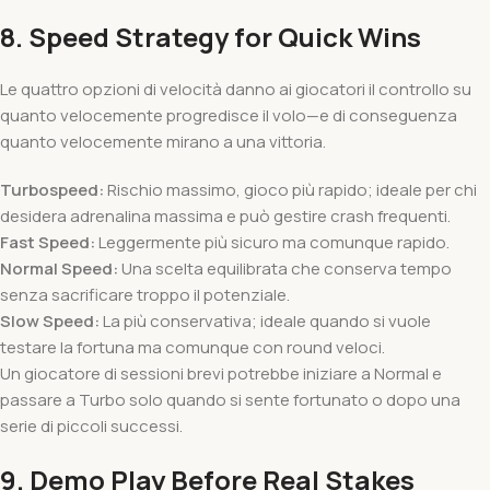
8. Speed Strategy for Quick Wins
Le quattro opzioni di velocità danno ai giocatori il controllo su
quanto velocemente progredisce il volo—e di conseguenza
quanto velocemente mirano a una vittoria.
Turbospeed:
Rischio massimo, gioco più rapido; ideale per chi
desidera adrenalina massima e può gestire crash frequenti.
Fast Speed:
Leggermente più sicuro ma comunque rapido.
Normal Speed:
Una scelta equilibrata che conserva tempo
senza sacrificare troppo il potenziale.
Slow Speed:
La più conservativa; ideale quando si vuole
testare la fortuna ma comunque con round veloci.
Un giocatore di sessioni brevi potrebbe iniziare a Normal e
passare a Turbo solo quando si sente fortunato o dopo una
serie di piccoli successi.
9. Demo Play Before Real Stakes