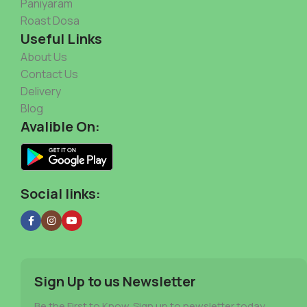
Paniyaram
Roast Dosa
Useful Links
About Us
Contact Us
Delivery
Blog
Avalible On:
Social links:
Sign Up to us Newsletter
Be the First to Know. Sign up to newsletter today