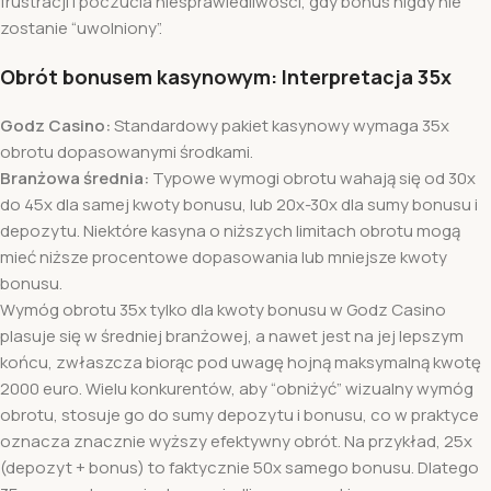
frustracji i poczucia niesprawiedliwości, gdy bonus nigdy nie
zostanie “uwolniony”.
Obrót bonusem kasynowym: Interpretacja 35x
Godz Casino:
Standardowy pakiet kasynowy wymaga 35x
obrotu dopasowanymi środkami.
Branżowa średnia:
Typowe wymogi obrotu wahają się od 30x
do 45x dla samej kwoty bonusu, lub 20x-30x dla sumy bonusu i
depozytu. Niektóre kasyna o niższych limitach obrotu mogą
mieć niższe procentowe dopasowania lub mniejsze kwoty
bonusu.
Wymóg obrotu 35x tylko dla kwoty bonusu w Godz Casino
plasuje się w średniej branżowej, a nawet jest na jej lepszym
końcu, zwłaszcza biorąc pod uwagę hojną maksymalną kwotę
2000 euro. Wielu konkurentów, aby “obniżyć” wizualny wymóg
obrotu, stosuje go do sumy depozytu i bonusu, co w praktyce
oznacza znacznie wyższy efektywny obrót. Na przykład, 25x
(depozyt + bonus) to faktycznie 50x samego bonusu. Dlatego