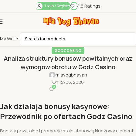
4.5 Ratings
Login / Register
My Wallet
GODZ CASINO
Analiza struktury bonusow powitalnych oraz
wymogow obrotu w Godz Casino
miavegbhavan
On 12/06/2026
0
Jak dzialaja bonusy kasynowe:
Przewodnik po ofertach Godz Casino
Bonusy powitalne i promocje stale stanowią kluczowy element