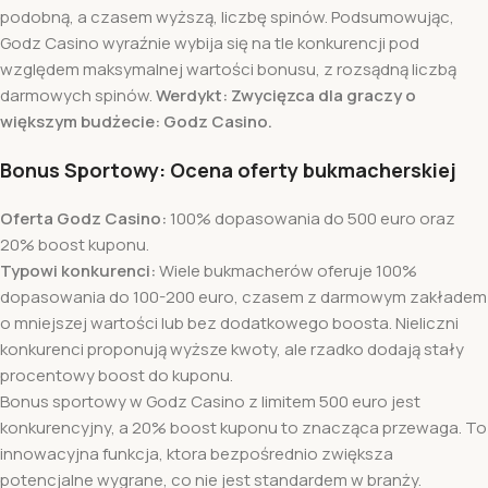
podobną, a czasem wyższą, liczbę spinów. Podsumowując,
Godz Casino wyraźnie wybija się na tle konkurencji pod
względem maksymalnej wartości bonusu, z rozsądną liczbą
darmowych spinów.
Werdykt: Zwycięzca dla graczy o
większym budżecie: Godz Casino.
Bonus Sportowy: Ocena oferty bukmacherskiej
Oferta Godz Casino:
100% dopasowania do 500 euro oraz
20% boost kuponu.
Typowi konkurenci:
Wiele bukmacherów oferuje 100%
dopasowania do 100-200 euro, czasem z darmowym zakładem
o mniejszej wartości lub bez dodatkowego boosta. Nieliczni
konkurenci proponują wyższe kwoty, ale rzadko dodają stały
procentowy boost do kuponu.
Bonus sportowy w Godz Casino z limitem 500 euro jest
konkurencyjny, a 20% boost kuponu to znacząca przewaga. To
innowacyjna funkcja, ktora bezpośrednio zwiększa
potencjalne wygrane, co nie jest standardem w branży.