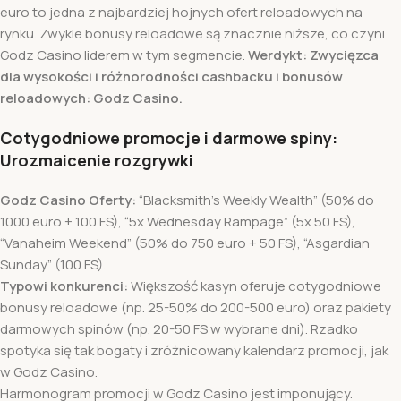
euro to jedna z najbardziej hojnych ofert reloadowych na
rynku. Zwykle bonusy reloadowe są znacznie niższe, co czyni
Godz Casino liderem w tym segmencie.
Werdykt: Zwycięzca
dla wysokości i różnorodności cashbacku i bonusów
reloadowych: Godz Casino.
Cotygodniowe promocje i darmowe spiny:
Urozmaicenie rozgrywki
Godz Casino Oferty:
“Blacksmith’s Weekly Wealth” (50% do
1000 euro + 100 FS), “5x Wednesday Rampage” (5x 50 FS),
“Vanaheim Weekend” (50% do 750 euro + 50 FS), “Asgardian
Sunday” (100 FS).
Typowi konkurenci:
Większość kasyn oferuje cotygodniowe
bonusy reloadowe (np. 25-50% do 200-500 euro) oraz pakiety
darmowych spinów (np. 20-50 FS w wybrane dni). Rzadko
spotyka się tak bogaty i zróżnicowany kalendarz promocji, jak
w Godz Casino.
Harmonogram promocji w Godz Casino jest imponujący.