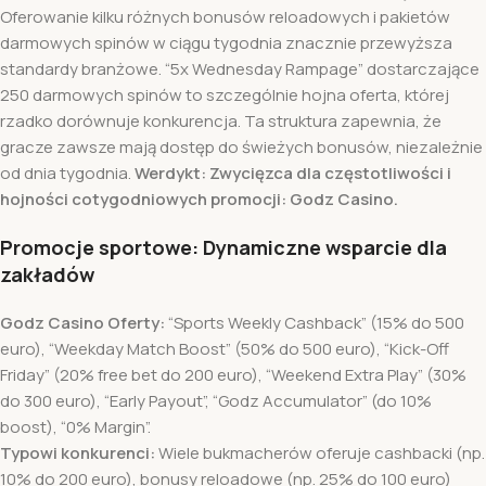
Oferowanie kilku różnych bonusów reloadowych i pakietów
darmowych spinów w ciągu tygodnia znacznie przewyższa
standardy branżowe. “5x Wednesday Rampage” dostarczające
250 darmowych spinów to szczególnie hojna oferta, której
rzadko dorównuje konkurencja. Ta struktura zapewnia, że
gracze zawsze mają dostęp do świeżych bonusów, niezależnie
od dnia tygodnia.
Werdykt: Zwycięzca dla częstotliwości i
hojności cotygodniowych promocji: Godz Casino.
Promocje sportowe: Dynamiczne wsparcie dla
zakładów
Godz Casino Oferty:
“Sports Weekly Cashback” (15% do 500
euro), “Weekday Match Boost” (50% do 500 euro), “Kick-Off
Friday” (20% free bet do 200 euro), “Weekend Extra Play” (30%
do 300 euro), “Early Payout”, “Godz Accumulator” (do 10%
boost), “0% Margin”.
Typowi konkurenci:
Wiele bukmacherów oferuje cashbacki (np.
10% do 200 euro), bonusy reloadowe (np. 25% do 100 euro)