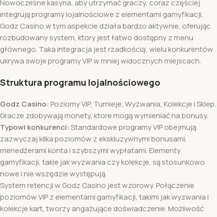
Nowoczesne kasyna, aby utrzymać graczy, coraz częściej
integrują programy lojalnościowe z elementami gamyfikacji.
Godz Casino w tym aspekcie działa bardzo aktywnie, oferując
rozbudowany system, ktory jest łatwo dostępny z menu
głównego. Taka integracja jest rzadkością; wielu konkurentów
ukrywa swoje programy VIP w mniej widocznych miejscach.
Struktura programu lojalnościowego
Godz Casino:
Poziomy VIP, Turnieje, Wyzwania, Kolekcje i Sklep.
Gracze zdobywają monety, ktore mogą wymieniać na bonusy.
Typowi konkurenci:
Standardowe programy VIP obejmują
zazwyczaj kilka poziomów z ekskluzywnymi bonusami,
menedżerami konta i szybszymi wypłatami. Elementy
gamyfikacji, takie jak wyzwania czy kolekcje, są stosunkowo
nowe i nie wszędzie występują.
System retencji w Godz Casino jest wzorowy. Połączenie
poziomów VIP z elementami gamyfikacji, takimi jak wyzwania i
kolekcje kart, tworzy angażujące doświadczenie. Możliwość