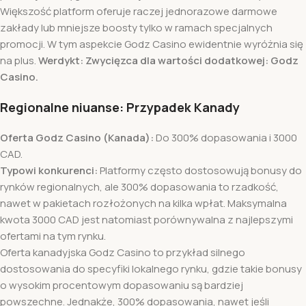
Większość platform oferuje raczej jednorazowe darmowe
zakłady lub mniejsze boosty tylko w ramach specjalnych
promocji. W tym aspekcie Godz Casino ewidentnie wyróżnia się
na plus.
Werdykt: Zwycięzca dla wartości dodatkowej: Godz
Casino.
Regionalne niuanse: Przypadek Kanady
Oferta Godz Casino (Kanada):
Do 300% dopasowania i 3000
CAD.
Typowi konkurenci:
Platformy często dostosowują bonusy do
rynków regionalnych, ale 300% dopasowania to rzadkość,
nawet w pakietach rozłożonych na kilka wpłat. Maksymalna
kwota 3000 CAD jest natomiast porównywalna z najlepszymi
ofertami na tym rynku.
Oferta kanadyjska Godz Casino to przykład silnego
dostosowania do specyfiki lokalnego rynku, gdzie takie bonusy
o wysokim procentowym dopasowaniu są bardziej
powszechne. Jednakże, 300% dopasowania, nawet jeśli