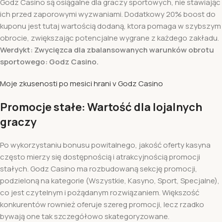
Godz Casino są osiągalne dla graczy sportowych, nie stawiając
ich przed zaporowymi wyzwaniami. Dodatkowy 20% boost do
kuponu jest tutaj wartością dodaną, ktora pomaga w szybszym
obrocie, zwiększając potencjalne wygrane z każdego zakładu.
Werdykt: Zwycięzca dla zbalansowanych warunków obrotu
sportowego: Godz Casino.
Moje zkusenosti po mesici hrani v Godz Casino
Promocje stałe: Wartość dla lojalnych
graczy
Po wykorzystaniu bonusu powitalnego, jakość oferty kasyna
często mierzy się dostępnością i atrakcyjnością promocji
stałych. Godz Casino ma rozbudowaną sekcję promocji,
podzieloną na kategorie (Wszystkie, Kasyno, Sport, Specjalne),
co jest czytelnym i pożądanym rozwiązaniem. Większość
konkurentów rownież oferuje szereg promocji, lecz rzadko
bywają one tak szczegółowo skategoryzowane.