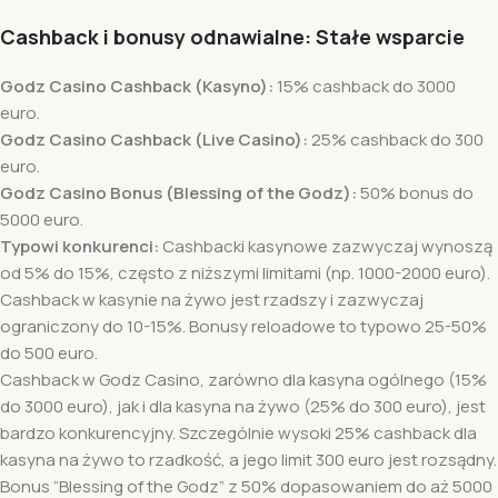
Cashback i bonusy odnawialne: Stałe wsparcie
Godz Casino Cashback (Kasyno):
15% cashback do 3000
euro.
Godz Casino Cashback (Live Casino):
25% cashback do 300
euro.
Godz Casino Bonus (Blessing of the Godz):
50% bonus do
5000 euro.
Typowi konkurenci:
Cashbacki kasynowe zazwyczaj wynoszą
od 5% do 15%, często z niższymi limitami (np. 1000-2000 euro).
Cashback w kasynie na żywo jest rzadszy i zazwyczaj
ograniczony do 10-15%. Bonusy reloadowe to typowo 25-50%
do 500 euro.
Cashback w Godz Casino, zarówno dla kasyna ogólnego (15%
do 3000 euro), jak i dla kasyna na żywo (25% do 300 euro), jest
bardzo konkurencyjny. Szczególnie wysoki 25% cashback dla
kasyna na żywo to rzadkość, a jego limit 300 euro jest rozsądny.
Bonus “Blessing of the Godz” z 50% dopasowaniem do aż 5000