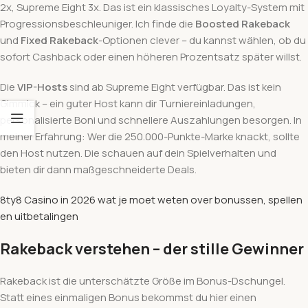
2x, Supreme Eight 3x. Das ist ein klassisches Loyalty-System mit
Progressionsbeschleuniger. Ich finde die
Boosted Rakeback
und
Fixed Rakeback
-Optionen clever – du kannst wählen, ob du
sofort Cashback oder einen höheren Prozentsatz später willst.
Die
VIP-Hosts
sind ab Supreme Eight verfügbar. Das ist kein
Gimmick – ein guter Host kann dir Turniereinladungen,
personalisierte Boni und schnellere Auszahlungen besorgen. In
meiner Erfahrung: Wer die 250.000-Punkte-Marke knackt, sollte
den Host nutzen. Die schauen auf dein Spielverhalten und
bieten dir dann maßgeschneiderte Deals.
8ty8 Casino in 2026 wat je moet weten over bonussen, spellen
en uitbetalingen
Rakeback verstehen – der stille Gewinner
Rakeback ist die unterschätzte Größe im Bonus-Dschungel.
Statt eines einmaligen Bonus bekommst du hier einen