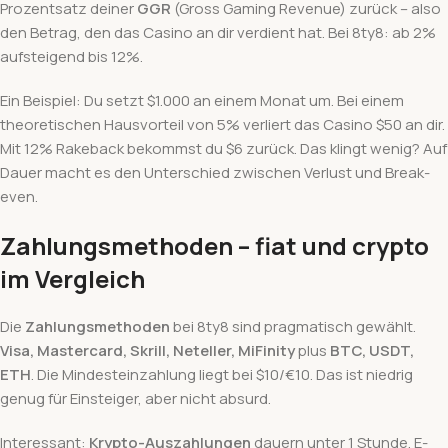
Prozentsatz deiner
GGR
(Gross Gaming Revenue) zurück – also
den Betrag, den das Casino an dir verdient hat. Bei 8ty8: ab 2%
aufsteigend bis 12%.
Ein Beispiel: Du setzt $1.000 an einem Monat um. Bei einem
theoretischen Hausvorteil von 5% verliert das Casino $50 an dir.
Mit 12% Rakeback bekommst du $6 zurück. Das klingt wenig? Auf
Dauer macht es den Unterschied zwischen Verlust und Break-
even.
Zahlungsmethoden – fiat und crypto
im Vergleich
Die
Zahlungsmethoden
bei 8ty8 sind pragmatisch gewählt.
Visa, Mastercard, Skrill, Neteller, MiFinity
plus
BTC, USDT,
ETH
. Die Mindesteinzahlung liegt bei $10/€10. Das ist niedrig
genug für Einsteiger, aber nicht absurd.
Interessant:
Krypto-Auszahlungen
dauern unter 1 Stunde. E-