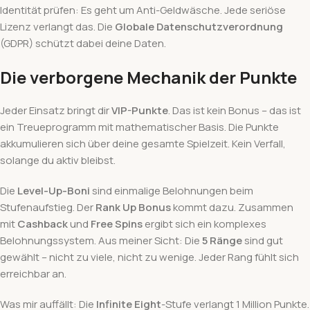
Identität prüfen: Es geht um Anti-Geldwäsche. Jede seriöse
Lizenz verlangt das. Die
Globale Datenschutzverordnung
(GDPR) schützt dabei deine Daten.
Die verborgene Mechanik der Punkte
Jeder Einsatz bringt dir
VIP-Punkte
. Das ist kein Bonus – das ist
ein Treueprogramm mit mathematischer Basis. Die Punkte
akkumulieren sich über deine gesamte Spielzeit. Kein Verfall,
solange du aktiv bleibst.
Die
Level-Up-Boni
sind einmalige Belohnungen beim
Stufenaufstieg. Der
Rank Up Bonus
kommt dazu. Zusammen
mit
Cashback
und
Free Spins
ergibt sich ein komplexes
Belohnungssystem. Aus meiner Sicht: Die
5 Ränge
sind gut
gewählt – nicht zu viele, nicht zu wenige. Jeder Rang fühlt sich
erreichbar an.
Was mir auffällt: Die
Infinite Eight
-Stufe verlangt 1 Million Punkte.