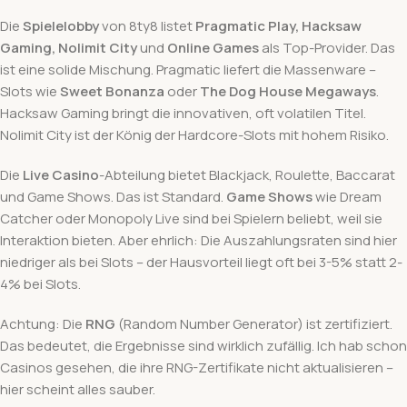
Die
Spielelobby
von 8ty8 listet
Pragmatic Play, Hacksaw
Gaming, Nolimit City
und
Online Games
als Top-Provider. Das
ist eine solide Mischung. Pragmatic liefert die Massenware –
Slots wie
Sweet Bonanza
oder
The Dog House Megaways
.
Hacksaw Gaming bringt die innovativen, oft volatilen Titel.
Nolimit City ist der König der Hardcore-Slots mit hohem Risiko.
Die
Live Casino
-Abteilung bietet Blackjack, Roulette, Baccarat
und Game Shows. Das ist Standard.
Game Shows
wie Dream
Catcher oder Monopoly Live sind bei Spielern beliebt, weil sie
Interaktion bieten. Aber ehrlich: Die Auszahlungsraten sind hier
niedriger als bei Slots – der Hausvorteil liegt oft bei 3-5% statt 2-
4% bei Slots.
Achtung: Die
RNG
(Random Number Generator) ist zertifiziert.
Das bedeutet, die Ergebnisse sind wirklich zufällig. Ich hab schon
Casinos gesehen, die ihre RNG-Zertifikate nicht aktualisieren –
hier scheint alles sauber.