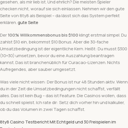
gesehen, als mir lieb ist. Und ehrlich? Die meisten Spieler
checken nicht, worauf sie sich einlassen. Nehmen wir den gute
Seite von 8ty8 als Beispiel – da lässt sich das System perfekt
erklären.
gute Seite
Der
100% Willkommensbonus bis $100
klingt erstmal simpel. Du
zahlst $10 ein, bekommst $10 Bonus. Aber die 30-fache
Umsatzbedingung ist der eigentliche Kern. Heißt: Du musst $300
(10×30) umsetzen, bevor du eine Auszahlung beantragen
kannst. Das ist branchenüblich für Curacao-Lizenzen. Nichts
Aufregendes, aber sauber umgesetzt.
Was viele nicht wissen: Der Bonus ist nur 48 Stunden aktiv. Wenn
du in der Zeit die Umsatzbedingungen nicht schaffst, verfällt
alles. Das ist kein Bug – das ist Feature. Die Casinos wollen, dass
du schnell spielst. Ich rate dir: Setz dich vorher hin und kalkulier,
ob du das Volumen in zwei Tagen schaffst.
8ty8 Casino Testbericht Mit Echtgeld und 30 Freispielen im