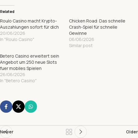
Related
Roulo Casino macht Krypto-
Chicken Road: Das schnelle
Auszahlungen sofort für dich
Crash-Spiel für schnelle
20/06/2026
Gewinne
In "Roulo Casino"
06/06/2026
Similar post
Betero Casino erweitert sein
Angebot um 250 neue Slots
fuer mobiles Spielen
26/06/2026
In "Betero Casino"
Newer
Older