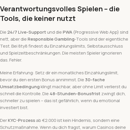
Verantwortungsvolles Spielen – die
Tools, die keiner nutzt
Die
24/7 Live-Support
und die
PWA
(Progressive Web App) sind
nett, aber die
Responsible Gambling
-Tools sind der eigentliche
Test. Bei 8ty8 findest du Einzahlungslimits, Selbstausschluss
und Spielzeitbeschränkungen. Die meisten Spieler ignorieren
das. Fehler.
Meine Erfahrung: Setz dir ein monatliches Einzahlungslimit,
bevor du den ersten Bonus annimmst. Die
30-fache
Umsatzbedingung
klingt machbar, aber ohne Limit verlierst du
schnell die Kontrolle. Die
48-Stunden-Bonusfrist
zwingt dich,
schneller zu spielen – das ist gefährlich, wenn du emotional
investiert bist.
Der
KYC-Prozess
ab €2.000 ist kein Hindernis, sondern eine
Schutzmaßnahme. Wenn du dich fragst, warum Casinos deine