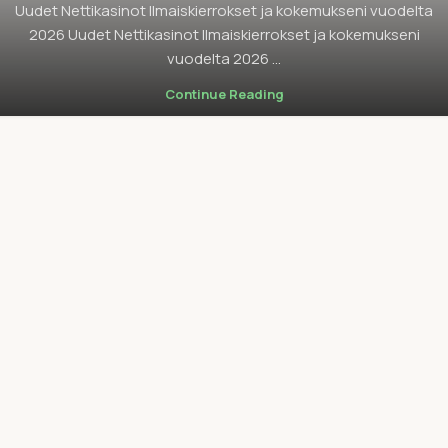
Uudet Nettikasinot Ilmaiskierrokset ja kokemukseni vuodelta
2026 Uudet Nettikasinot Ilmaiskierrokset ja kokemukseni
vuodelta 2026 ...
Continue Reading