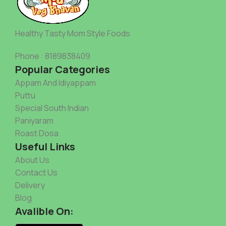
Healthy Tasty Mom Style Foods
Phone : 8189838409
Popular Categories
Appam And Idiyappam
Puttu
Special South Indian
Paniyaram
Roast Dosa
Useful Links
About Us
Contact Us
Delivery
Blog
Avalible On: