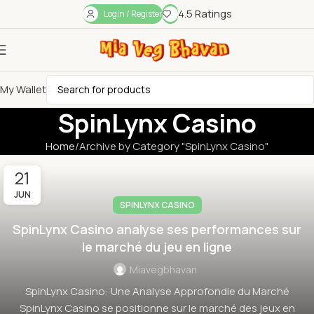
4.5 Ratings
Login / Register
My Wallet
SpinLynx Casino
Home
Archive by Category "SpinLynx Casino"
21
JUN
SPINLYNX CASINO
SpinLynx Casino analyse ses performances sur
le marché du jeu en ligne
Miavegbhavan
SpinLynx Casino: Une Analyse Approfondie du Marché
SpinLynx Casino se positionne sur le marché des jeux en