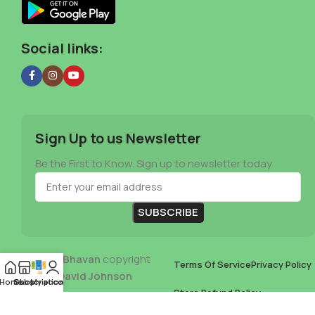
Social links:
Sign Up to us Newsletter
Be the First to Know. Sign up to newsletter today
Mia Veg Bhavan
copyright
Terms Of Service
Privacy Policy
2024
B David Johnson
Home
Subscription
Shop
My account
Store Refund Policy