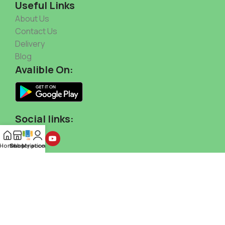
Useful Links
About Us
Contact Us
Delivery
Blog
Avalible On:
Social links:
Home
Subscription
Shop
My account
Sign Up to us Newsletter
Be the First to Know. Sign up to newsletter today