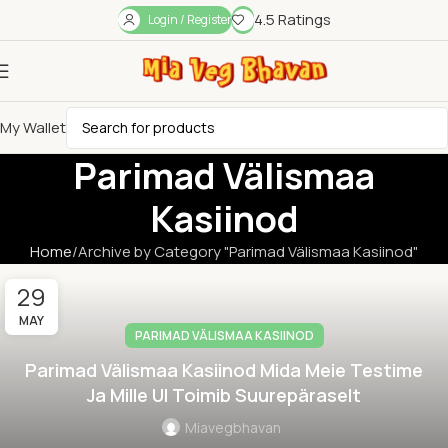
4.5 Ratings
Login / Register
My Wallet
Parimad Välismaa
Kasiinod
Home
Archive by Category "Parimad Välismaa Kasiinod"
29
MAY
PARIMAD VÄLISMAA KASIINOD
Parimad Välismaa Kasiinod Mida Meie Testime
Ja Mille UI Toimib Suurepäraselt
Miavegbhavan