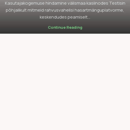
Kasutajakogemuse hindamine välismaa kasiinodes Testisin
põhjalikult mitmeid rahvusvahelisi hasartmänguplatvorme,
keskendudes peamiselt...
Continue Reading